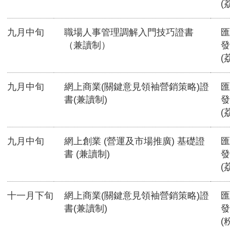
(
九月中旬
職場人事管理調解入門技巧證書
匯
（兼讀制）
發
(
九月中旬
網上商業(關鍵意見領袖營銷策略)證
匯
書(兼讀制)
發
(
九月中旬
網上創業 (營運及市場推廣) 基礎證
匯
書 (兼讀制)
發
(
十一月下旬
網上商業(關鍵意見領袖營銷策略)證
匯
書(兼讀制)
發
(