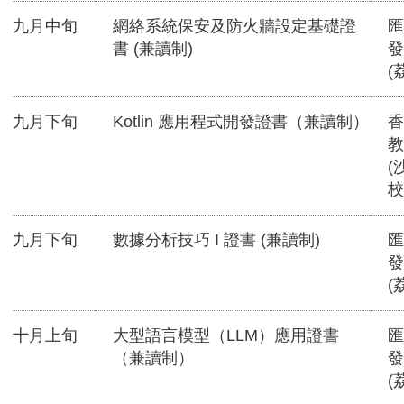
九月中旬
網絡系統保安及防火牆設定基礎證
匯
書 (兼讀制)
發
(
九月下旬
Kotlin 應用程式開發證書（兼讀制）
香
教
(
校
九月下旬
數據分析技巧 I 證書 (兼讀制)
匯
發
(
十月上旬
大型語言模型（LLM）應用證書
匯
（兼讀制）
發
(