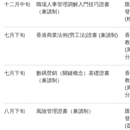
十二月中旬
職場人事管理調解入門技巧證書
匯
（兼讀制）
發
(
七月下旬
香港商業法例(勞工法)證書 (兼讀制)
香
教
(
分
七月下旬
數碼營銷（關鍵概念）基礎證書
香
（兼讀制）
教
(
分
八月下旬
風險管理證書（兼讀制）
匯
發
(