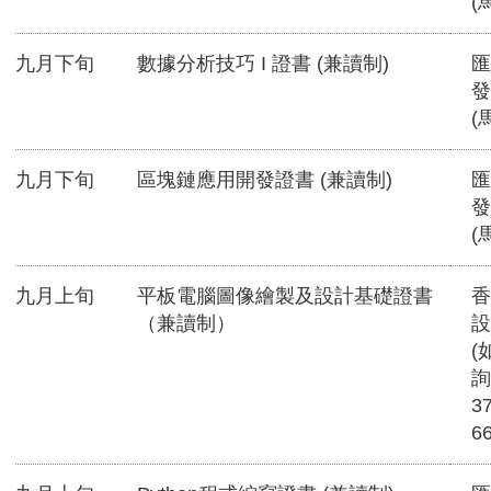
(
九月下旬
數據分析技巧 I 證書 (兼讀制)
匯
發
(
九月下旬
區塊鏈應用開發證書 (兼讀制)
匯
發
(
九月上旬
平板電腦圖像繪製及設計基礎證書
香
（兼讀制）
設
(
詢
3
6