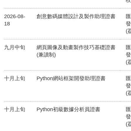
校
2026-08-
創意數碼媒體設計及製作助理證書
匯
18
發
(
九月中旬
網頁圖像及動畫製作技巧基礎證書
匯
(兼讀制)
發
(
十月上旬
Python網站框架開發助理證書
匯
發
(
十月上旬
Python初級數據分析員證書
匯
發
(