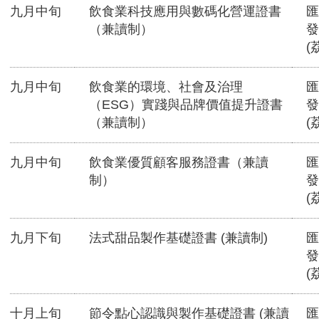
九月中旬
飲食業科技應用與數碼化營運證書
匯
（兼讀制）
發
(
九月中旬
飲食業的環境、社會及治理
匯
（ESG）實踐與品牌價值提升證書
發
（兼讀制）
(
九月中旬
飲食業優質顧客服務證書（兼讀
匯
制）
發
(
九月下旬
法式甜品製作基礎證書 (兼讀制)
匯
發
(
十月上旬
節令點心認識與製作基礎證書 (兼讀
匯