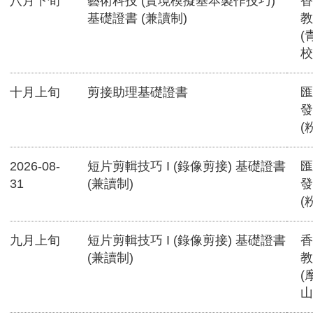
八月下旬
藝術科技 (實境模擬基本製作技巧)
香
基礎證書 (兼讀制)
教
(
校
十月上旬
剪接助理基礎證書
匯
發
(
2026-08-
短片剪輯技巧 I (錄像剪接) 基礎證書
匯
31
(兼讀制)
發
(
九月上旬
短片剪輯技巧 I (錄像剪接) 基礎證書
香
(兼讀制)
教
(
山