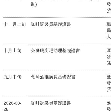
制)
發
(
十一月上旬
咖啡調製員基礎證書
職
局
大
十月上旬
茶餐廳廚吧助理基礎證書
匯
發
(
九月中旬
葡萄酒推廣員基礎證書
匯
發
(
2026-08-
咖啡調製員基礎證書
匯
28
發