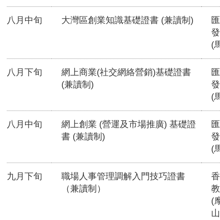
八月中旬
大灣區創業知識基礎證書 (兼讀制)
匯
發
(
八月下旬
網上商業(社交網絡營銷)基礎證書
匯
(兼讀制)
發
(
八月中旬
網上創業 (營運及市場推廣) 基礎證
匯
書 (兼讀制)
發
(
九月下旬
職場人事管理調解入門技巧證書
香
（兼讀制）
教
(
山