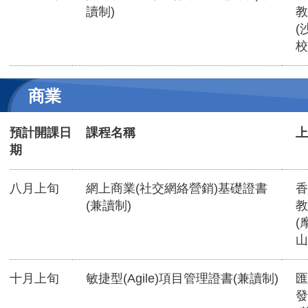
讀制)
教
(
校
商業
預計開課日
課程名稱
上
期
八月上旬
網上商業(社交網絡營銷)基礎證書
香
(兼讀制)
教
(
山
十月上旬
敏捷型(Agile)項目管理證書(兼讀制)
匯
發