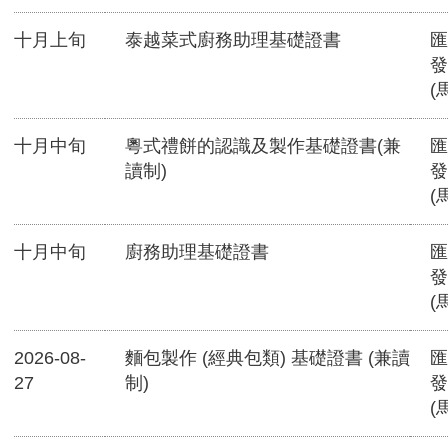
十月上旬
泰越菜式廚務助理基礎證書
匯
發
(
十月中旬
粵式禮餅的認識及製作基礎證書(兼
匯
讀制)
發
(
十月中旬
廚務助理基礎證書
匯
發
(
2026-08-
麵包製作 (經典包類) 基礎證書 (兼讀
匯
27
制)
發
(