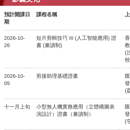
預計開課日
課程名稱
上
期
2026-10-
短片剪輯技巧 III (人工智能應用) 證
香
26
書 (兼讀制)
教
(
校
2026-10-
剪接助理基礎證書
匯
05
發
(
十一月上旬
小型無人機實務應用（立體構圖表
匯
演設計）證書（兼讀制）
發
(