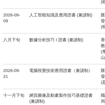
(
2026-09-
人工智能知識及應用證書 (兼讀制)
匯
09
發
(
八月下旬
數據分析技巧 I 證書 (兼讀制)
香
教
(
山
2026-09-
電腦視覺技術應用證書（兼讀制）
匯
21
發
(
十一月下旬
網頁圖像及動畫製作技巧基礎證書
職
(兼讀制)
局