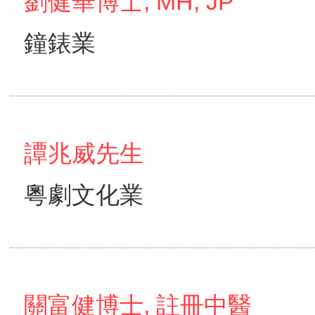
劉健華博士, MH, JP
鐘錶業
譚兆威先生
粵劇文化業
關富健博士, 註冊中醫