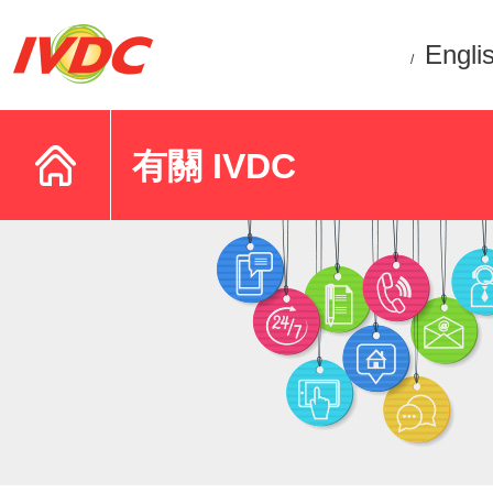
Engli
/
有關 IVDC