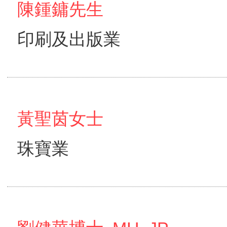
陳鍾鏞先生
印刷及出版業
黃聖茵女士
珠寶業