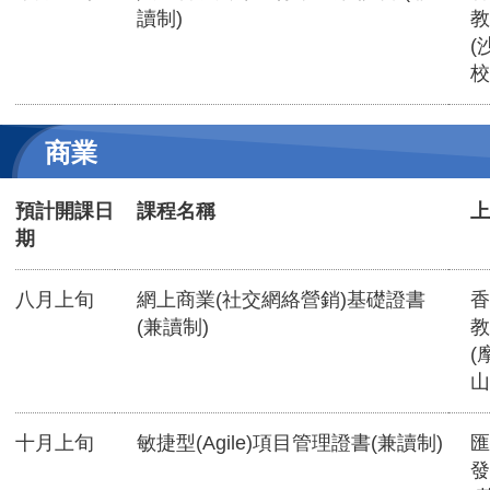
讀制)
教
(
校
商業
預計開課日
課程名稱
上
期
八月上旬
網上商業(社交網絡營銷)基礎證書
香
(兼讀制)
教
(
山
十月上旬
敏捷型(Agile)項目管理證書(兼讀制)
匯
發