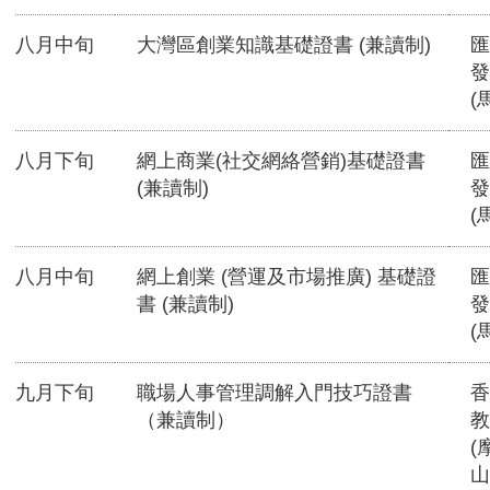
八月中旬
大灣區創業知識基礎證書 (兼讀制)
匯
發
(
八月下旬
網上商業(社交網絡營銷)基礎證書
匯
(兼讀制)
發
(
八月中旬
網上創業 (營運及市場推廣) 基礎證
匯
書 (兼讀制)
發
(
九月下旬
職場人事管理調解入門技巧證書
香
（兼讀制）
教
(
山