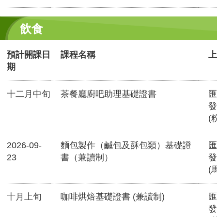
飲食
預計開課日
課程名稱
上
期
十二月中旬
茶餐廳廚吧助理基礎證書
匯
發
(
2026-09-
麵包製作（鹹包及酥包類）基礎證
匯
23
書（兼讀制）
發
(
十月上旬
咖啡烘焙基礎證書 (兼讀制)
匯
發