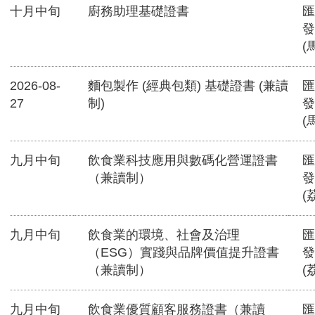
十月中旬
廚務助理基礎證書
匯
發
(
2026-08-
麵包製作 (經典包類) 基礎證書 (兼讀
匯
27
制)
發
(
九月中旬
飲食業科技應用與數碼化營運證書
匯
（兼讀制）
發
(
九月中旬
飲食業的環境、社會及治理
匯
（ESG）實踐與品牌價值提升證書
發
（兼讀制）
(
九月中旬
飲食業優質顧客服務證書（兼讀
匯