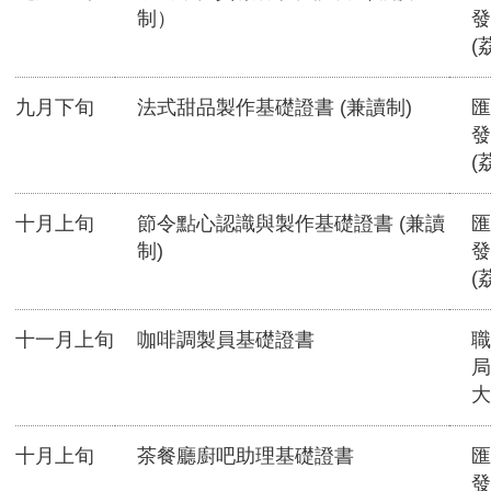
制）
發
(
九月下旬
法式甜品製作基礎證書 (兼讀制)
匯
發
(
十月上旬
節令點心認識與製作基礎證書 (兼讀
匯
制)
發
(
十一月上旬
咖啡調製員基礎證書
職
局
大
十月上旬
茶餐廳廚吧助理基礎證書
匯
發