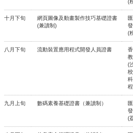
(
十月下旬
網頁圖像及動畫製作技巧基礎證書
匯
(兼讀制)
發
(
八月下旬
流動裝置應用程式開發人員證書
香
教
(
校
科
程
九月上旬
數碼素養基礎證書（兼讀制）
匯
發
(