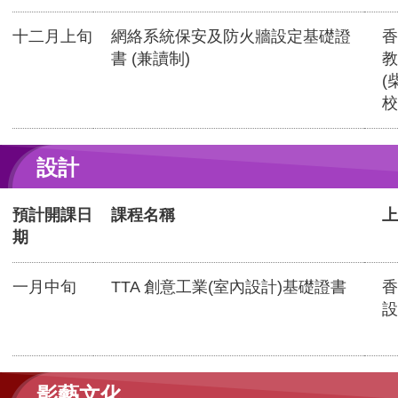
十二月上旬
網絡系統保安及防火牆設定基礎證
香
書 (兼讀制)
教
(
校
設計
預計開課日
課程名稱
上
期
一月中旬
TTA 創意工業(室內設計)基礎證書
香
設
影藝文化