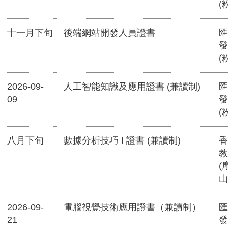
(
十一月下旬
後端網站開發人員證書
匯
發
(
2026-09-
人工智能知識及應用證書 (兼讀制)
匯
09
發
(
八月下旬
數據分析技巧 I 證書 (兼讀制)
香
教
(
山
2026-09-
電腦視覺技術應用證書（兼讀制）
匯
21
發