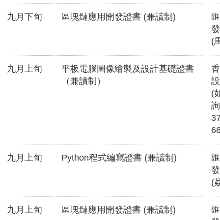
九月下旬
區塊鏈應用開發證書 (兼讀制)
匯
發
(
九月上旬
平板電腦圖像繪製及設計基礎證書
香
（兼讀制）
設
(
詢
3
6
九月上旬
Python程式編寫證書 (兼讀制)
匯
發
(
九月上旬
區塊鏈應用開發證書 (兼讀制)
匯