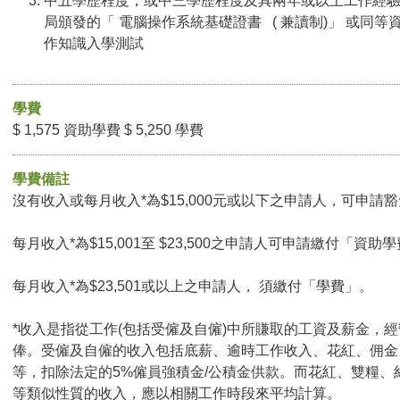
中五學歷程度；或中三學歷程度及具兩年或以上工作經
局頒發的「 電腦操作系統基礎證書 ( 兼讀制)」 或同等
作知識入學測試
學費
$ 1,575 資助學費 $ 5,250 學費
學費備註
沒有收入或每月收入*為$15,000元或以下之申請人，可申請豁免
每月收入*為$15,001至 $23,500之申請人可申請繳付「資助學
每月收入*為$23,501或以上之申請人， 須繳付「學費」。
*收入是指從工作(包括受僱及自僱)中所賺取的工資及薪金，
俸。受僱及自僱的收入包括底薪、逾時工作收入、花紅、佣金
等，扣除法定的5%僱員強積金/公積金供款。而花紅、雙糧、
等類似性質的收入，應以相關工作時段來平均計算。