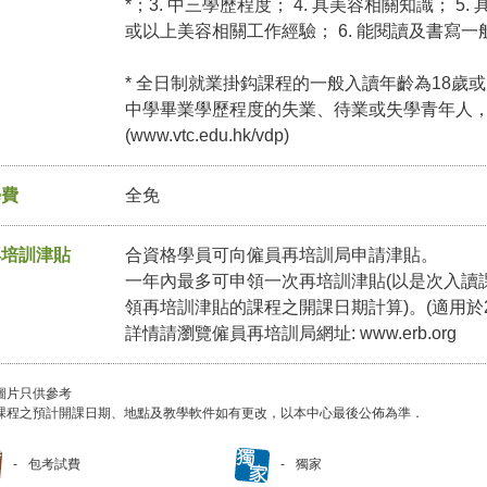
*；3. 中三學歷程度； 4. 具美容相關知識； 
或以上美容相關工作經驗； 6. 能閱讀及書寫一般
* 全日制就業掛鈎課程的一般入讀年齡為18歲或
中學畢業學歷程度的失業、待業或失學青年人
(
www.vtc.edu.hk/vdp
)
學費
全免
再培訓津貼
合資格學員可向僱員再培訓局申請津貼。
一年內最多可申領一次再培訓津貼(以是次入讀
領再培訓津貼的課程之開課日期計算)。(適用於2
詳情請瀏覽僱員再培訓局網址:
www.erb.org
圖片只供參考
課程之預計開課日期、地點及教學軟件如有更改，以本中心最後公佈為準．
包考試費
獨家