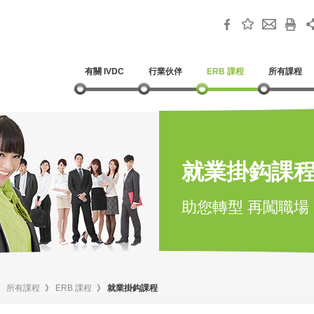
有關 IVDC
行業伙伴
ERB 課程
所有課程
就業掛鈎課
助您轉型 再闖職場
》
所有課程
》
ERB 課程
》
就業掛鈎課程