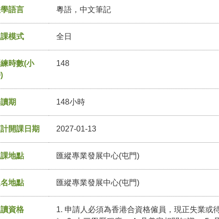
教學語言
粵語，中文筆記
上課模式
全日
練時數(小
148
)
修讀期
148小時
預計開課日期
2027-01-13
上課地點
匯縱專業發展中心(屯門)
報名地點
匯縱專業發展中心(屯門)
入讀資格
1. 申請人必須為香港合資格僱員，現正失業或待業