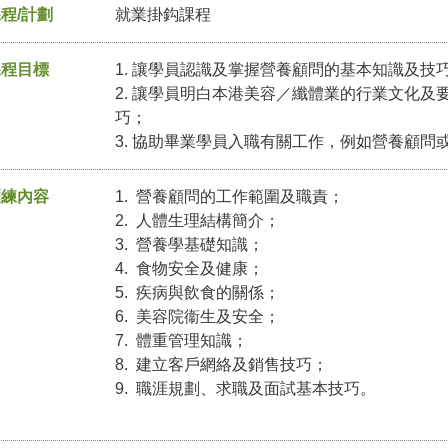
程/計劃
就業掛鈎課程
課程目標
1. 讓學員認識及掌握營養顧問的基本知識及技
2. 讓學員明白本港美容／纖體業的行業文化
巧；
3. 協助畢業學員入職有關工作，例如營養顧問
訓練內容
1. 營養顧問的工作範圍及職責；
2. 人體生理結構簡介；
3. 營養學基礎知識；
4. 食物安全及健康；
5. 疾病與飲食的關係；
6. 美容院衞生及安全；
7. 體重管理知識；
8. 建立客戶網絡及銷售技巧；
9. 職涯規劃、求職及面試基本技巧。