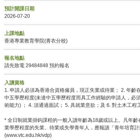
預計開課日期
2026-07-20
上課地點
香港專業教育學院(青衣分校)
報名地點
請先致電 29484848 預約報名
入讀資格
1. 申請人必須為香港合資格僱員，現正失業或待業； 2. 年齡在
中五學歷程度(未達中五學歷程度而具工作經驗的申請人，必
術能力) ； 4. 須通過面試； 5. 具就業意欲；及 6. 對土木工
* 全日制就業掛鈎課程的一般入讀年齡為18歲或以上。凡年齡
業學歷程度的失業、待業或失學青年人，應報讀「青年培育計
(
www.vtc.edu.hk/vdp
)