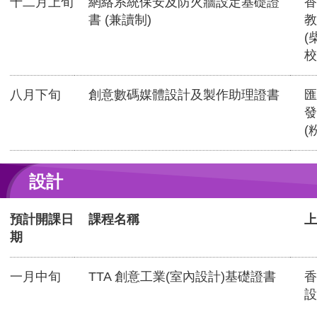
十二月上旬
網絡系統保安及防火牆設定基礎證
香
書 (兼讀制)
教
(
校
八月下旬
創意數碼媒體設計及製作助理證書
匯
發
(
設計
預計開課日
課程名稱
上
期
一月中旬
TTA 創意工業(室內設計)基礎證書
香
設