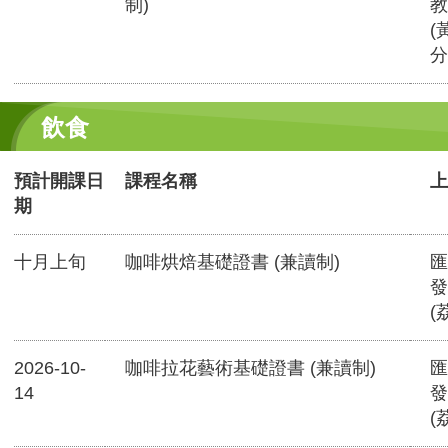
制)
教
(
分
飲食
預計開課日
課程名稱
上
期
十月上旬
咖啡烘焙基礎證書 (兼讀制)
匯
發
(
2026-10-
咖啡拉花藝術基礎證書 (兼讀制)
匯
14
發
(