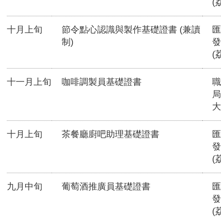
(
十月上旬
節令點心認識與製作基礎證書 (兼讀
匯
制)
發
(
十一月上旬
咖啡調製員基礎證書
職
局
大
十月上旬
茶餐廳廚吧助理基礎證書
匯
發
(
九月中旬
葡萄酒推廣員基礎證書
匯
發
(