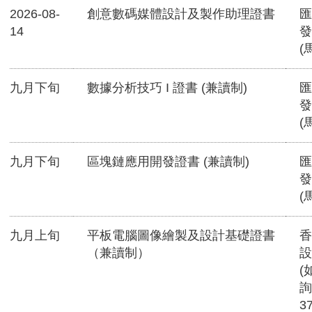
2026-08-
創意數碼媒體設計及製作助理證書
匯
14
發
(
九月下旬
數據分析技巧 I 證書 (兼讀制)
匯
發
(
九月下旬
區塊鏈應用開發證書 (兼讀制)
匯
發
(
九月上旬
平板電腦圖像繪製及設計基礎證書
香
（兼讀制）
設
(
詢
3