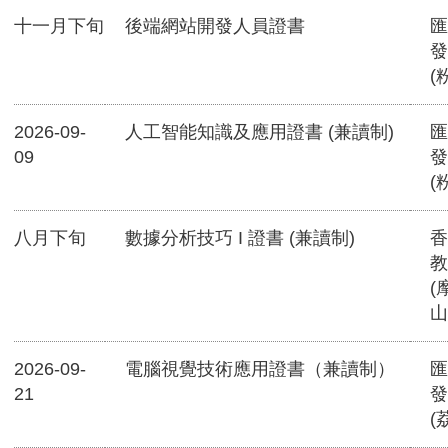
十一月下旬
後端網站開發人員證書
匯
發
(
2026-09-
人工智能知識及應用證書 (兼讀制)
匯
09
發
(
八月下旬
數據分析技巧 I 證書 (兼讀制)
香
教
(
山
2026-09-
電腦視覺技術應用證書（兼讀制）
匯
21
發
(