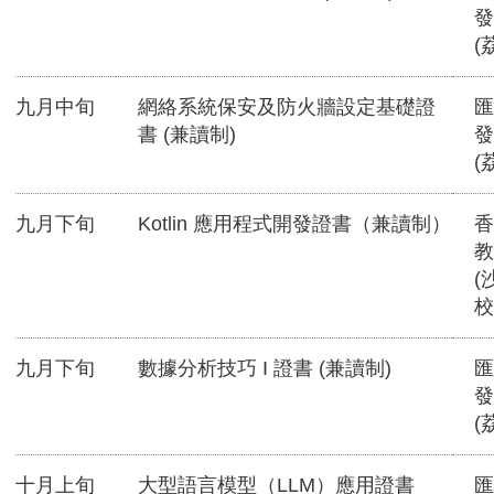
發
(
九月中旬
網絡系統保安及防火牆設定基礎證
匯
書 (兼讀制)
發
(
九月下旬
Kotlin 應用程式開發證書（兼讀制）
香
教
(
校
九月下旬
數據分析技巧 I 證書 (兼讀制)
匯
發
(
十月上旬
大型語言模型（LLM）應用證書
匯