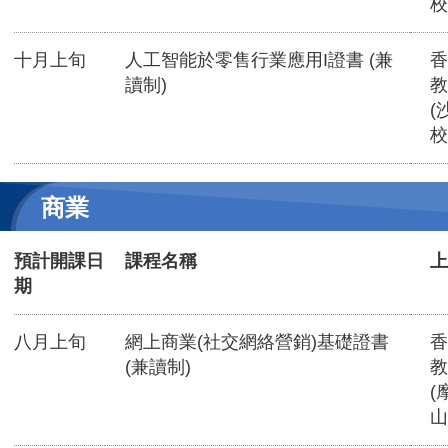
校
十月上旬
人工智能於零售行業應用I證書 (兼
香
讀制)
教
(
校
商業
預計開課日
課程名稱
上
期
八月上旬
網上商業(社交網絡營銷)基礎證書
香
(兼讀制)
教
(
山