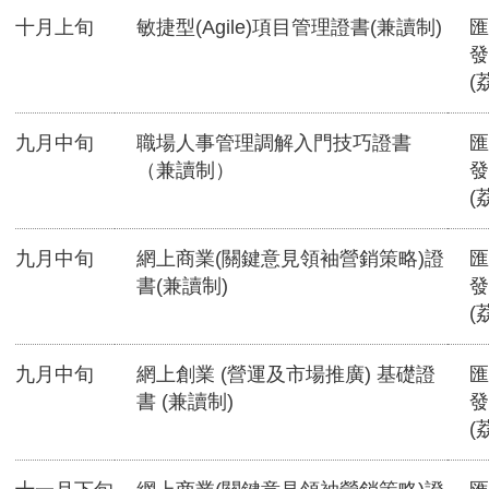
十月上旬
敏捷型(Agile)項目管理證書(兼讀制)
匯
發
(
九月中旬
職場人事管理調解入門技巧證書
匯
（兼讀制）
發
(
九月中旬
網上商業(關鍵意見領袖營銷策略)證
匯
書(兼讀制)
發
(
九月中旬
網上創業 (營運及市場推廣) 基礎證
匯
書 (兼讀制)
發
(