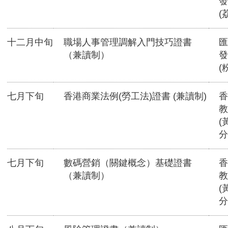
發
(
十二月中旬
職場人事管理調解入門技巧證書
匯
（兼讀制）
發
(
七月下旬
香港商業法例(勞工法)證書 (兼讀制)
香
教
(
分
七月下旬
數碼營銷（關鍵概念）基礎證書
香
（兼讀制）
教
(
分