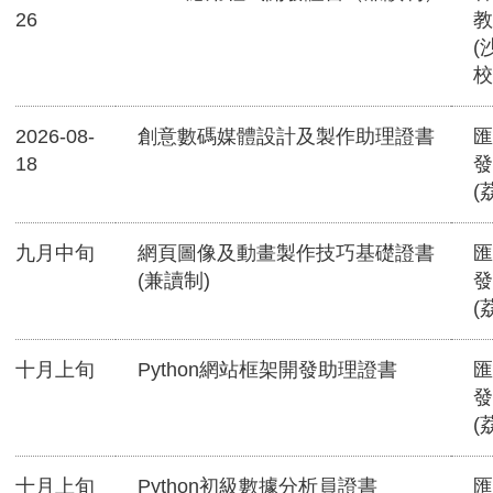
26
教
(
校
2026-08-
創意數碼媒體設計及製作助理證書
匯
18
發
(
九月中旬
網頁圖像及動畫製作技巧基礎證書
匯
(兼讀制)
發
(
十月上旬
Python網站框架開發助理證書
匯
發
(
十月上旬
Python初級數據分析員證書
匯