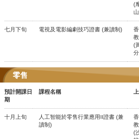
(
山
七月下旬
電視及電影編劇技巧證書 (兼讀制)
香
教
(
分
零售
預計開課日
課程名稱
上
期
十月上旬
人工智能於零售行業應用II證書 (兼
香
讀制)
教
(