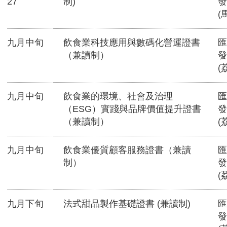
27
制)
發
(
九月中旬
飲食業科技應用與數碼化營運證書
匯
（兼讀制）
發
(
九月中旬
飲食業的環境、社會及治理
匯
（ESG）實踐與品牌價值提升證書
發
（兼讀制）
(
九月中旬
飲食業優質顧客服務證書（兼讀
匯
制）
發
(
九月下旬
法式甜品製作基礎證書 (兼讀制)
匯
發