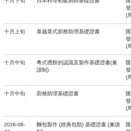
十月下旬
日本料理初級廚師基礎證書
匯
發
(
十月上旬
泰越菜式廚務助理基礎證書
匯
發
(
十月中旬
粵式禮餅的認識及製作基礎證書(兼
匯
讀制)
發
(
十月中旬
廚務助理基礎證書
匯
發
(
2026-08-
麵包製作 (經典包類) 基礎證書 (兼讀
匯