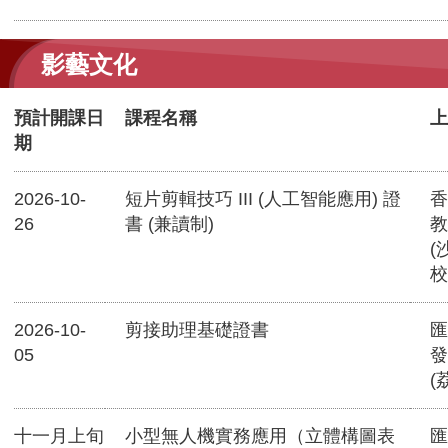
影藝文化
預計開課日
課程名稱
上
期
2026-10-
短片剪輯技巧 III (人工智能應用) 證
香
26
書 (兼讀制)
教
(
校
2026-10-
剪接助理基礎證書
匯
05
發
(
十一月上旬
小型無人機實務應用（立體構圖表
匯