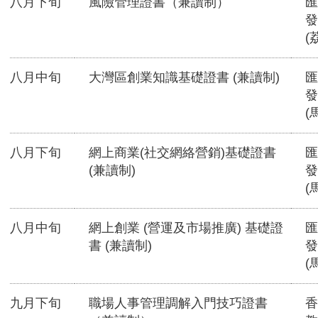
八月下旬
風險管理證書（兼讀制）
匯
發
(
八月中旬
大灣區創業知識基礎證書 (兼讀制)
匯
發
(
八月下旬
網上商業(社交網絡營銷)基礎證書
匯
(兼讀制)
發
(
八月中旬
網上創業 (營運及市場推廣) 基礎證
匯
書 (兼讀制)
發
(
九月下旬
職場人事管理調解入門技巧證書
香