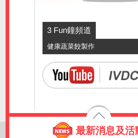
3 Fun鐘頻道
健康蔬菜餃製作
最新消息及活