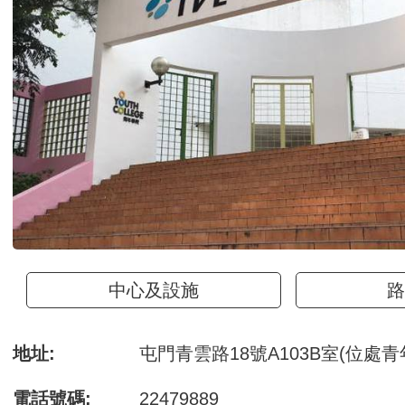
中心及設施
路
地址:
屯門青雲路18號A103B室(位處青
電話號碼:
22479889