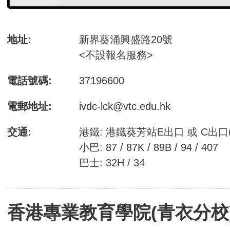
地址:
新界葵涌興盛路20號
<不設報名服務>
電話號碼:
37196600
電郵地址:
ivdc-lck@vtc.edu.hk
交通:
港鐵: 港鐵葵芳站E出口 或 C出
小巴: 87 / 87K / 89B / 94 / 407
巴士: 32H / 34
香港專業教育學院(青衣分校