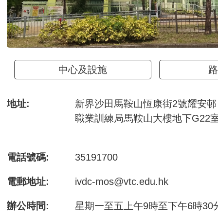
中心及設施
路
地址:
新界沙田馬鞍山恆康街2號耀安邨
職業訓練局馬鞍山大樓地下G22
電話號碼:
35191700
電郵地址:
ivdc-mos@vtc.edu.hk
辦公時間:
星期一至五上午9時至下午6時30