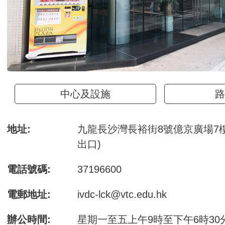
中心及設施
路
地址:
九龍長沙灣長裕街8號億京廣場7樓
出口)
電話號碼:
37196600
電郵地址:
ivdc-lck@vtc.edu.hk
辦公時間:
星期一至五上午9時至下午6時30分