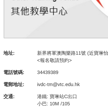
地址:
新界將軍澳陶樂路11號 (近寶琳怡
<報名敬請預約>
電話號碼:
34439389
電郵地址:
ivdc-tm@vtc.edu.hk
交通:
港鐵: 寶琳站C出口
小巴: 10M /105