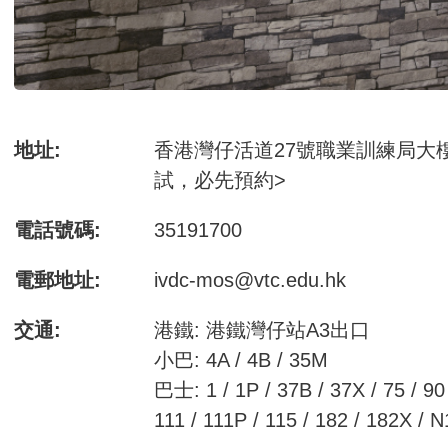
地址:
香港灣仔活道27號職業訓練局大樓
試，必先預約>
電話號碼:
35191700
電郵地址:
ivdc-mos@vtc.edu.hk
交通:
港鐵: 港鐵灣仔站A3出口
小巴: 4A / 4B / 35M
巴士: 1 / 1P / 37B / 37X / 75 / 90 
111 / 111P / 115 / 182 / 182X / 