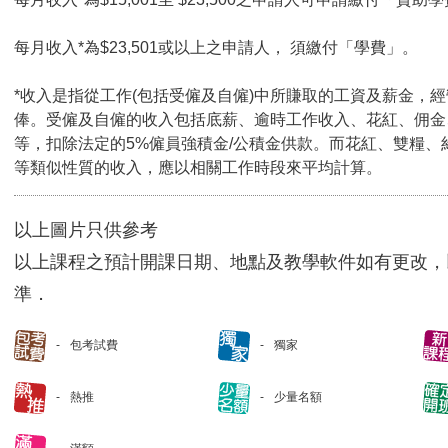
每月收入*為$23,501或以上之申請人， 須繳付「學費」。
*收入是指從工作(包括受僱及自僱)中所賺取的工資及薪金，
俸。受僱及自僱的收入包括底薪、逾時工作收入、花紅、佣金
等，扣除法定的5%僱員強積金/公積金供款。而花紅、雙糧、
等類似性質的收入，應以相關工作時段來平均計算。
以上圖片只供參考
以上課程之預計開課日期、地點及教學軟件如有更改，
準．
包考試費
獨家
熱推
少量名額