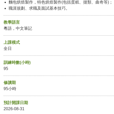
麵包烘焙製作，特色烘焙製作(包括蛋糕、撻類、曲奇等)；
職涯規劃、求職及面試基本技巧。
教學語言
粵語，中文筆記
上課模式
全日
訓練時數(小時)
95
修讀期
95小時
預計開課日期
2026-08-31