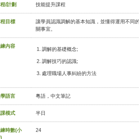
程/計劃
技能提升課程
課程目標
讓學員認識調解的基本知識，並懂得運用不同
關事宜。
訓練內容
調解的基礎概念;
調解技巧的認識;
處理職場人事糾紛的方法
教學語言
粵語，中文筆記
上課模式
半日
練時數(小
24
)