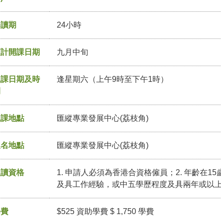
修讀期
24小時
預計開課日期
九月中旬
上課日期及時
逢星期六（上午9時至下午1時）
間
上課地點
匯縱專業發展中心(荔枝角)
報名地點
匯縱專業發展中心(荔枝角)
入讀資格
1. 申請人必須為香港合資格僱員；2. 年齡在1
及具工作經驗，或中五學歷程度及具兩年或以
學費
$525 資助學費 $ 1,750 學費