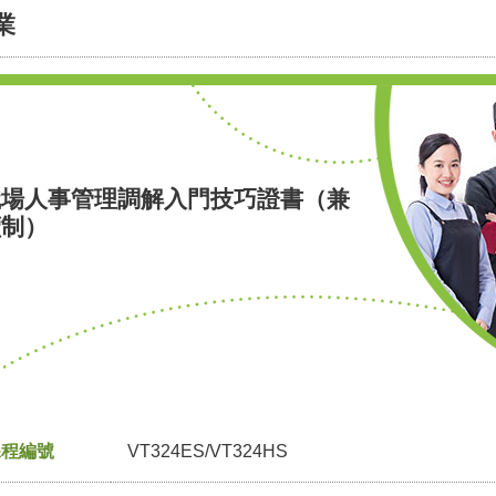
業
職場人事管理調解入門技巧證書（兼
讀制）
課程編號
VT324ES/VT324HS