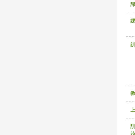
課
訓
時