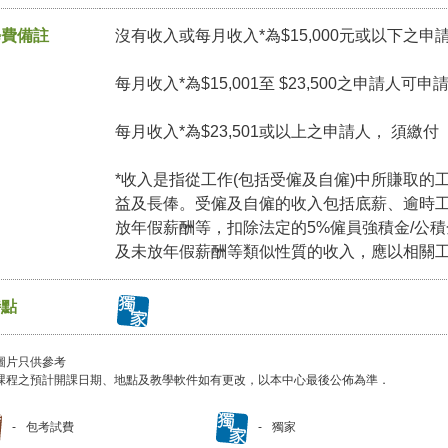
學費備註
沒有收入或每月收入*為$15,000元或以下之申
每月收入*為$15,001至 $23,500之申請人可
每月收入*為$23,501或以上之申請人， 須繳
*收入是指從工作(包括受僱及自僱)中所賺取的
益及長俸。受僱及自僱的收入包括底薪、逾時
放年假薪酬等，扣除法定的5%僱員強積金/公
及未放年假薪酬等類似性質的收入，應以相關
特點
圖片只供參考
課程之預計開課日期、地點及教學軟件如有更改，以本中心最後公佈為準．
包考試費
獨家