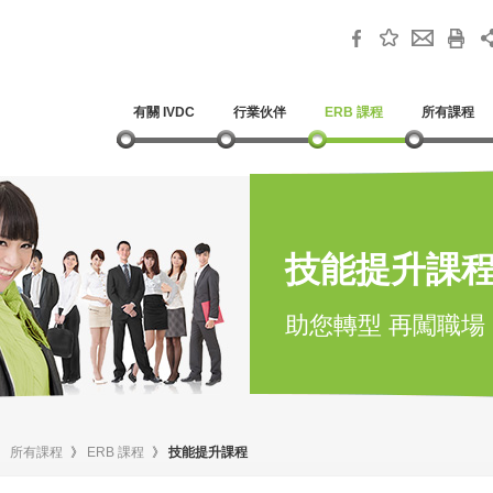
有關 IVDC
行業伙伴
ERB 課程
所有課程
技能提升課
助您轉型 再闖職場
》
所有課程
》
ERB 課程
》
技能提升課程