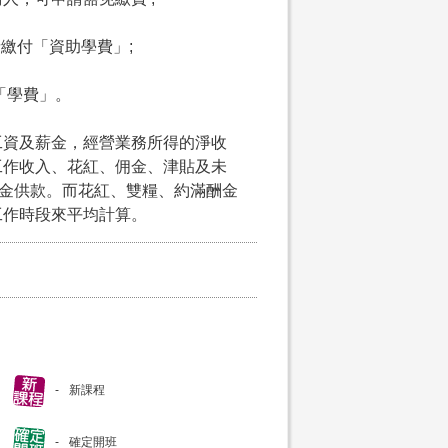
申請繳付「資助學費」;
付「學費」。
工資及薪金，經營業務所得的淨收
工作收入、花紅、佣金、津貼及未
積金供款。而花紅、雙糧、約滿酬金
工作時段來平均計算。
新課程
確定開班