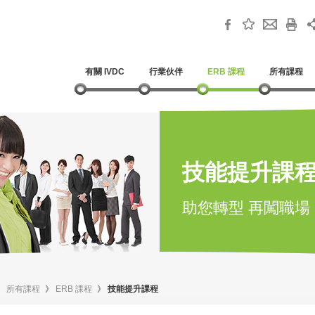
有關 IVDC
行業伙伴
ERB 課程
所有課程
技能提升課
助您轉型 再闖職場
》
所有課程
》
ERB 課程
》
技能提升課程