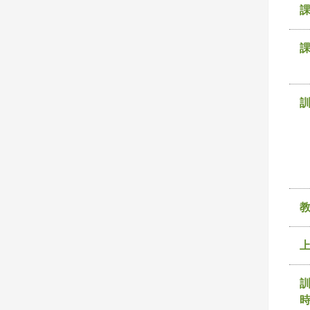
課
訓
時