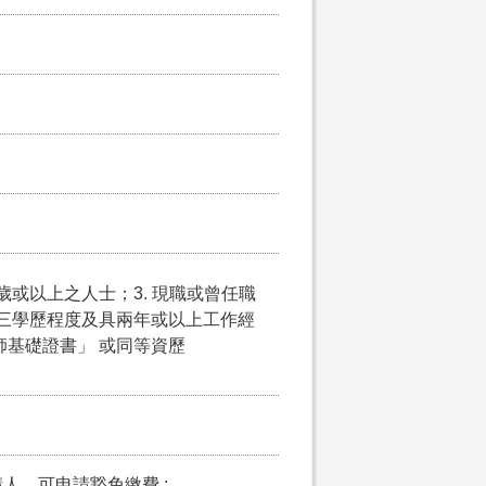
5歲或以上之人士；3. 現職或曾任職
i) 中三學歷程度及具兩年或以上工作經
師基礎證書」 或同等資歷
請人，可申請豁免繳費 ;