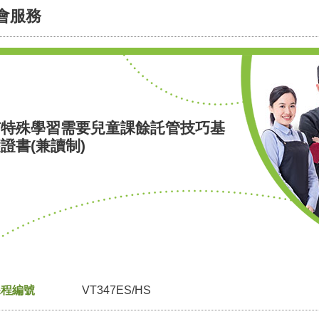
會服務
有特殊學習需要兒童課餘託管技巧基
證書(兼讀制)
課程編號
VT347ES/HS