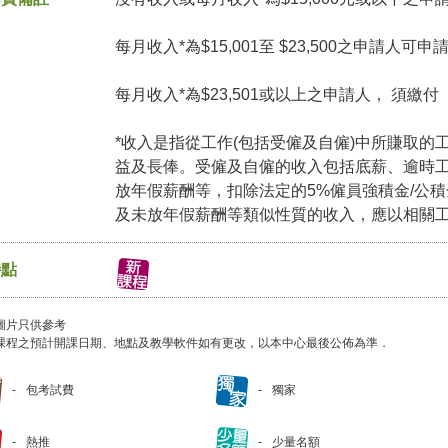
每月收入*為$15,001至 $23,500之申請人可
每月收入*為$23,501或以上之申請人， 須繳
*收入是指從工作(包括受僱及自僱)中所賺取的
益及長俸。受僱及自僱的收入包括底薪、逾時
放年假薪酬等，扣除法定的5%僱員強積金/公
及未放年假薪酬等類似性質的收入，應以相關
特點
圖片只供參考
課程之預計開課日期、地點及教學軟件如有更改，以本中心最後公佈為準．
包考試費
獨家
熱推
少量名額