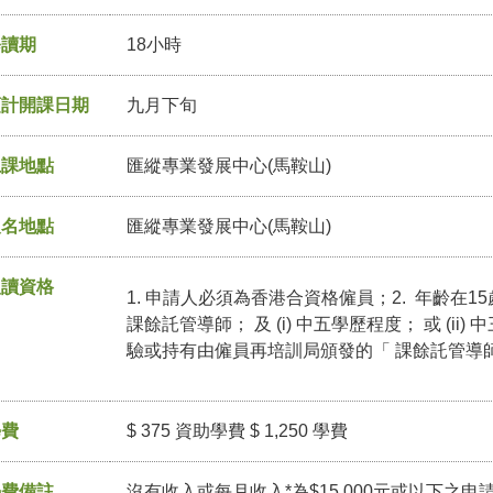
修讀期
18小時
預計開課日期
九月下旬
上課地點
匯縱專業發展中心(馬鞍山)
報名地點
匯縱專業發展中心(馬鞍山)
入讀資格
1. 申請人必須為香港合資格僱員；2. 年齡在1
課餘託管導師； 及 (i) 中五學歷程度； 或 (i
驗或持有由僱員再培訓局頒發的「 課餘託管導
學費
$ 375 資助學費 $ 1,250 學費
學費備註
沒有收入或每月收入*為$15,000元或以下之申