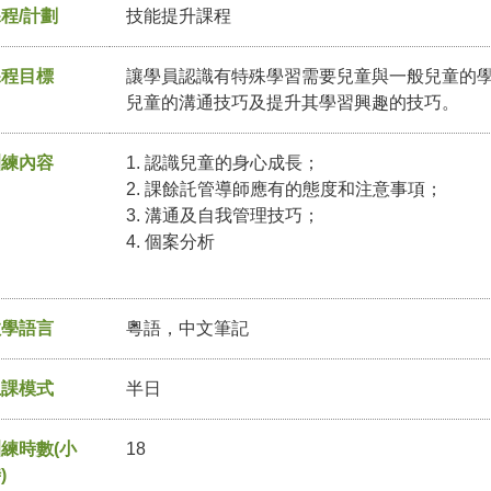
程/計劃
技能提升課程
課程目標
讓學員認識有特殊學習需要兒童與一般兒童的學
兒童的溝通技巧及提升其學習興趣的技巧。
訓練內容
1. 認識兒童的身心成長；
2. 課餘託管導師應有的態度和注意事項；
3. 溝通及自我管理技巧；
4. 個案分析
教學語言
粵語，中文筆記
上課模式
半日
練時數(小
18
)