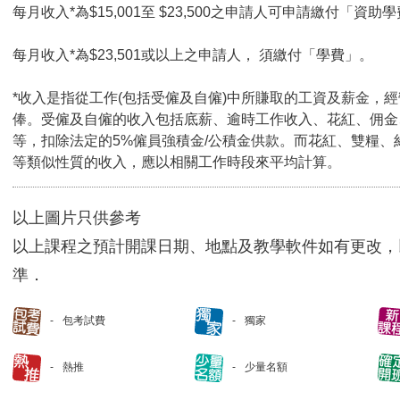
每月收入*為$15,001至 $23,500之申請人可申請繳付「資助學
每月收入*為$23,501或以上之申請人， 須繳付「學費」。
*收入是指從工作(包括受僱及自僱)中所賺取的工資及薪金，
俸。受僱及自僱的收入包括底薪、逾時工作收入、花紅、佣金
等，扣除法定的5%僱員強積金/公積金供款。而花紅、雙糧、
等類似性質的收入，應以相關工作時段來平均計算。
以上圖片只供參考
以上課程之預計開課日期、地點及教學軟件如有更改，
準．
包考試費
獨家
熱推
少量名額