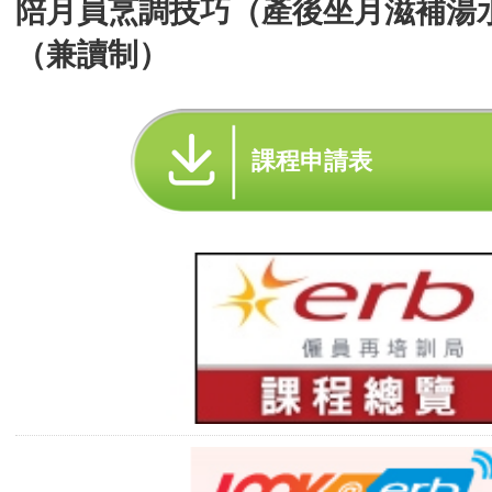
陪月員烹調技巧（產後坐月滋補湯
（兼讀制）
課程申請表