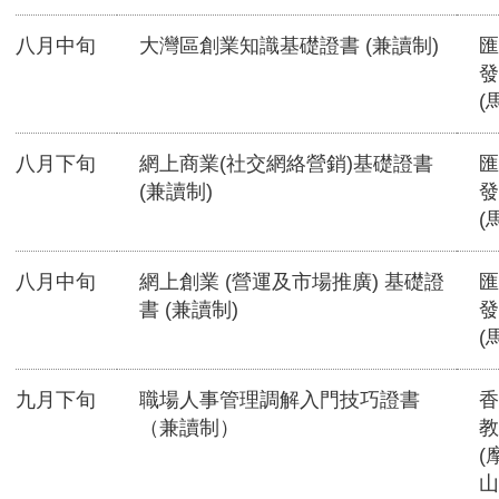
八月中旬
大灣區創業知識基礎證書 (兼讀制)
匯
發
(
八月下旬
網上商業(社交網絡營銷)基礎證書
匯
(兼讀制)
發
(
八月中旬
網上創業 (營運及市場推廣) 基礎證
匯
書 (兼讀制)
發
(
九月下旬
職場人事管理調解入門技巧證書
香
（兼讀制）
教
(
山