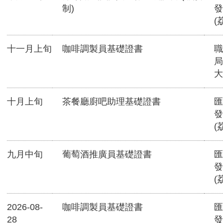
制)
發
(
十一月上旬
咖啡調製員基礎證書
職
局
大
十月上旬
茶餐廳廚吧助理基礎證書
匯
發
(
九月中旬
葡萄酒推廣員基礎證書
匯
發
(
2026-08-
咖啡調製員基礎證書
匯
28
發