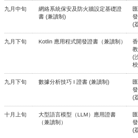
九月中旬
網絡系統保安及防火牆設定基礎證
匯
書 (兼讀制)
發
(
九月下旬
Kotlin 應用程式開發證書（兼讀制）
香
教
(
校
九月下旬
數據分析技巧 I 證書 (兼讀制)
匯
發
(
十月上旬
大型語言模型（LLM）應用證書
匯
（兼讀制）
發
(