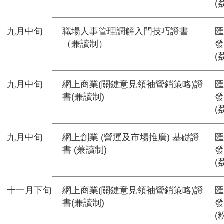
(
九月中旬
職場人事管理調解入門技巧證書
匯
（兼讀制）
發
(
九月中旬
網上商業(關鍵意見領袖營銷策略)證
匯
書(兼讀制)
發
(
九月中旬
網上創業 (營運及市場推廣) 基礎證
匯
書 (兼讀制)
發
(
十一月下旬
網上商業(關鍵意見領袖營銷策略)證
匯
書(兼讀制)
發
(