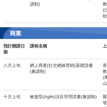
讀制)
教
(
校
商業
預計開課日
課程名稱
上
期
八月上旬
網上商業(社交網絡營銷)基礎證書
香
(兼讀制)
教
(
山
十月上旬
敏捷型(Agile)項目管理證書(兼讀制)
匯
發