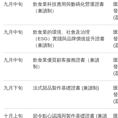
九月中旬
飲食業科技應用與數碼化營運證書
匯
（兼讀制）
發
(
九月中旬
飲食業的環境、社會及治理
匯
（ESG）實踐與品牌價值提升證書
發
（兼讀制）
(
九月中旬
飲食業優質顧客服務證書（兼讀
匯
制）
發
(
九月下旬
法式甜品製作基礎證書 (兼讀制)
匯
發
(
十月上旬
節令點心認識與製作基礎證書 (兼讀
匯