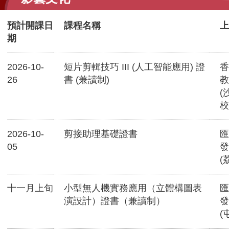
預計開課日
課程名稱
上
期
2026-10-
短片剪輯技巧 III (人工智能應用) 證
香
26
書 (兼讀制)
教
(
校
2026-10-
剪接助理基礎證書
匯
05
發
(
十一月上旬
小型無人機實務應用（立體構圖表
匯
演設計）證書（兼讀制）
發
(