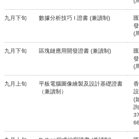
(
九月下旬
數據分析技巧 I 證書 (兼讀制)
匯
發
(
九月下旬
區塊鏈應用開發證書 (兼讀制)
匯
發
(
九月上旬
平板電腦圖像繪製及設計基礎證書
香
（兼讀制）
設
(
詢
3
6