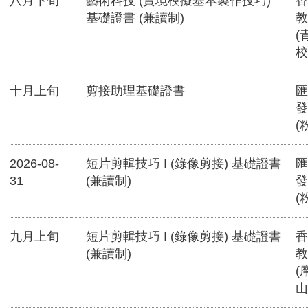
八月下旬
藝術科技 (實境模擬基本製作技巧)
香
基礎證書 (兼讀制)
教
(
校
十月上旬
剪接助理基礎證書
匯
發
(
2026-08-
短片剪輯技巧 I (錄像剪接) 基礎證書
匯
31
(兼讀制)
發
(
九月上旬
短片剪輯技巧 I (錄像剪接) 基礎證書
香
(兼讀制)
教
(
山