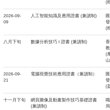
(
2026-09-
人工智能知識及應用證書 (兼讀制)
匯
09
發
(
八月下旬
數據分析技巧 I 證書 (兼讀制)
香
教
(
山
2026-09-
電腦視覺技術應用證書（兼讀制）
匯
21
發
(
十一月下旬
網頁圖像及動畫製作技巧基礎證書
職
(兼讀制)
局