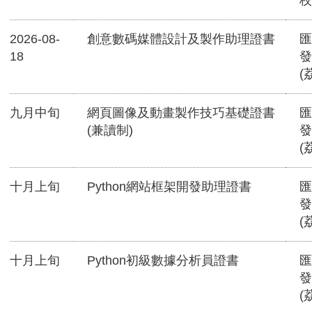
校
2026-08-
創意數碼媒體設計及製作助理證書
匯
18
發
(
九月中旬
網頁圖像及動畫製作技巧基礎證書
匯
(兼讀制)
發
(
十月上旬
Python網站框架開發助理證書
匯
發
(
十月上旬
Python初級數據分析員證書
匯
發
(