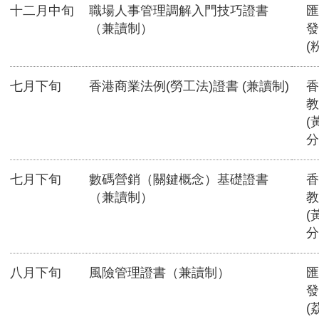
十二月中旬
職場人事管理調解入門技巧證書
匯
（兼讀制）
發
(
七月下旬
香港商業法例(勞工法)證書 (兼讀制)
香
教
(
分
七月下旬
數碼營銷（關鍵概念）基礎證書
香
（兼讀制）
教
(
分
八月下旬
風險管理證書（兼讀制）
匯
發
(