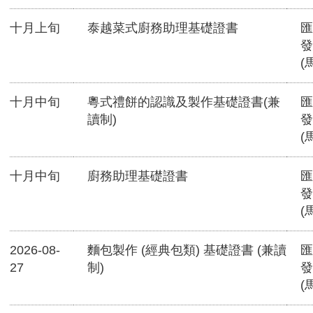
十月上旬
泰越菜式廚務助理基礎證書
匯
發
(
十月中旬
粵式禮餅的認識及製作基礎證書(兼
匯
讀制)
發
(
十月中旬
廚務助理基礎證書
匯
發
(
2026-08-
麵包製作 (經典包類) 基礎證書 (兼讀
匯
27
制)
發
(