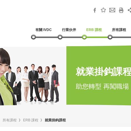
有關 IVDC
行業伙伴
ERB 課程
所有課程
就業掛鈎課
助您轉型 再闖職場
》
所有課程
》
ERB 課程
》
就業掛鈎課程