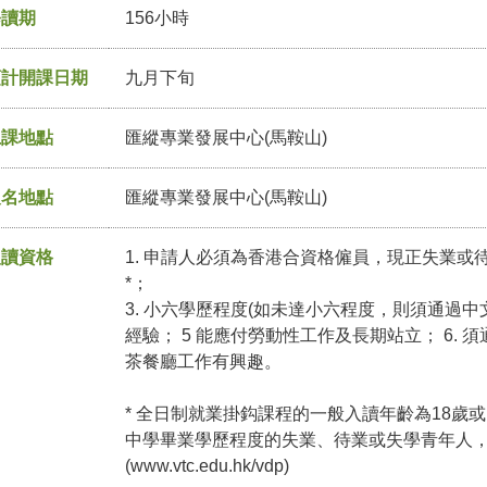
修讀期
156小時
預計開課日期
九月下旬
上課地點
匯縱專業發展中心(馬鞍山)
報名地點
匯縱專業發展中心(馬鞍山)
入讀資格
1. 申請人必須為香港合資格僱員，現正失業或待業
*；
3. 小六學歷程度(如未達小六程度，則須通過中文
經驗； 5 能應付勞動性工作及長期站立； 6. 須
茶餐廳工作有興趣。
* 全日制就業掛鈎課程的一般入讀年齡為18歲或
中學畢業學歷程度的失業、待業或失學青年人
(
www.vtc.edu.hk/vdp
)