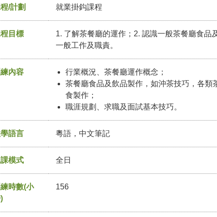
程/計劃
就業掛鈎課程
課程目標
1. 了解茶餐廳的運作；2. 認識一般茶餐廳食品
一般工作及職責。
訓練內容
行業概況、茶餐廳運作概念；
茶餐廳食品及飲品製作，如沖茶技巧，各類
食製作；
職涯規劃、求職及面試基本技巧。
教學語言
粵語，中文筆記
上課模式
全日
練時數(小
156
)