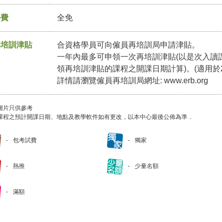
學費
全免
再培訓津貼
合資格學員可向僱員再培訓局申請津貼。
一年內最多可申領一次再培訓津貼(以是次入讀
領再培訓津貼的課程之開課日期計算)。(適用於2
詳情請瀏覽僱員再培訓局網址:
www.erb.org
圖片只供參考
課程之預計開課日期、地點及教學軟件如有更改，以本中心最後公佈為準．
包考試費
獨家
熱推
少量名額
滿額