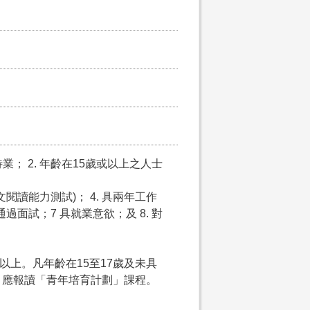
； 2. 年齡在15歲或以上之人士
閱讀能力測試)； 4. 具兩年工作
通過面試；7 具就業意欲；及 8. 對
以上。凡年齡在15至17歲及未具
，應報讀「青年培育計劃」課程。