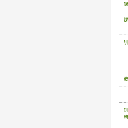
課
訓
時