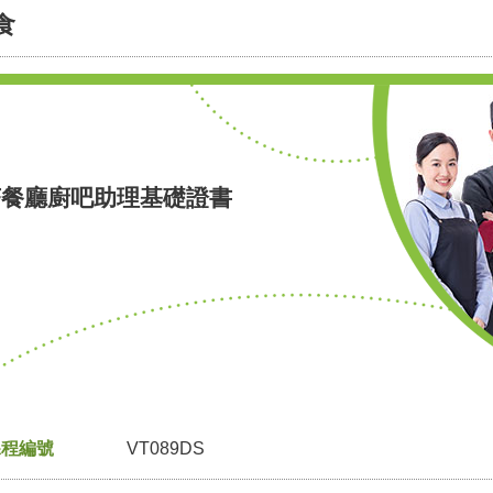
食
茶餐廳廚吧助理基礎證書
課程編號
VT089DS