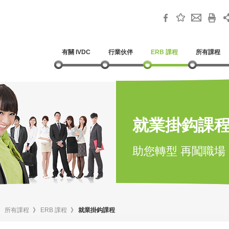
有關 IVDC
行業伙伴
ERB 課程
所有課程
就業掛鈎課
助您轉型 再闖職場
》
所有課程
》
ERB 課程
》
就業掛鈎課程