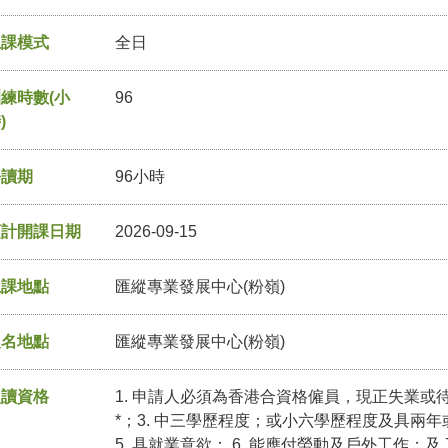
上課模式
全日
練時數(小
96
)
修讀期
96小時
預計開課日期
2026-09-15
上課地點
匯縱專業發展中心(粉嶺)
報名地點
匯縱專業發展中心(粉嶺)
入讀資格
1. 申請人必須為香港合資格僱員，現正失業或待業
*；3. 中三學歷程度；或小六學歷程度及具兩年
5. 具就業意欲； 6. 能應付勞動及戶外工作；及