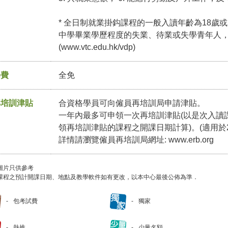
* 全日制就業掛鈎課程的一般入讀年齡為18歲或
中學畢業學歷程度的失業、待業或失學青年人
(
www.vtc.edu.hk/vdp
)
學費
全免
再培訓津貼
合資格學員可向僱員再培訓局申請津貼。
一年內最多可申領一次再培訓津貼(以是次入讀
領再培訓津貼的課程之開課日期計算)。(適用於2
詳情請瀏覽僱員再培訓局網址:
www.erb.org
圖片只供參考
課程之預計開課日期、地點及教學軟件如有更改，以本中心最後公佈為準．
包考試費
獨家
熱推
少量名額