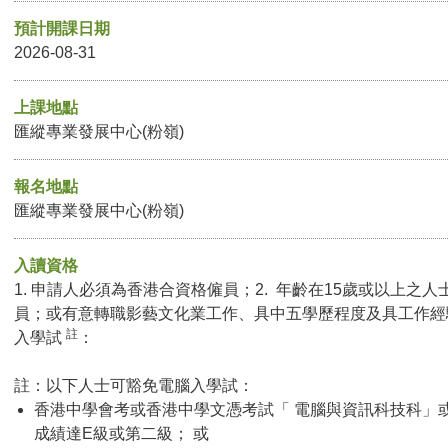
預計開課日期
2026-08-31
上課地點
匯縱專業發展中心(粉嶺)
報名地點
匯縱專業發展中心(粉嶺)
入讀資格
1. 申請人必須為香港合資格僱員；2. 年齡在15歲或以上之人
員；或有意轉職影藝文化業工作、具中五學歷程度及具工作經
註
入學試
：
註：以下人士可豁免電腦入學試：
香港中學會考或香港中學文憑考試「 電腦與資訊科技科」
成績達E級或第二級； 或