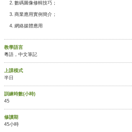
數碼圖像修輯技巧；
商業應用實例簡介；
網絡媒體應用
教學語言
粵語，中文筆記
上課模式
半日
訓練時數(小時)
45
修讀期
45小時