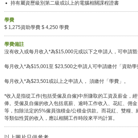
持有屬資歷級別第二級或以上的電腦相關課程證書
學費
$ 1,275資助學費 $ 4,250 學費
學費備註
沒有收入或每月收入*為$15,000元或以下之申請人，可申請豁免
每月收入*為$15,001至 $23,500之申請人可申請繳付「資助學
每月收入*為$23,501或以上之申請人， 須繳付「學費」。
*收入是指從工作(包括受僱及自僱)中所賺取的工資及薪金，
俸。受僱及自僱的收入包括底薪、逾時工作收入、花紅、佣金
等，扣除法定的5%僱員強積金/公積金供款。而花紅、雙糧、
等類似性質的收入，應以相關工作時段來平均計算。
以上圖片只供參考