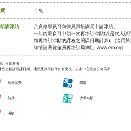
學費
全免
再培訓津貼
合資格學員可向僱員再培訓局申請津貼。
一年內最多可申領一次再培訓津貼(以是次入讀
領再培訓津貼的課程之開課日期計算)。(適用於2
詳情請瀏覽僱員再培訓局網址:
www.erb.org
圖片只供參考
課程之預計開課日期、地點及教學軟件如有更改，以本中心最後公佈為準．
包考試費
獨家
熱推
少量名額
滿額