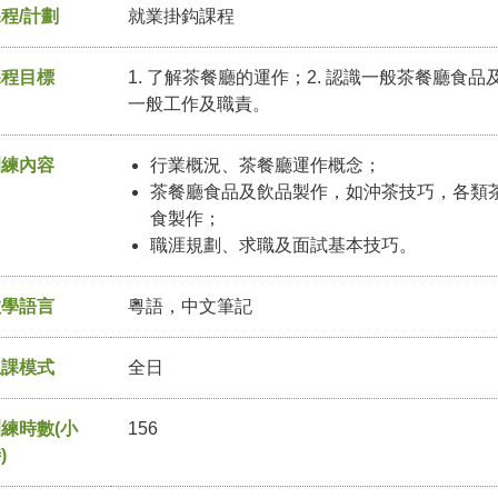
程/計劃
就業掛鈎課程
課程目標
1. 了解茶餐廳的運作；2. 認識一般茶餐廳食品
一般工作及職責。
訓練內容
行業概況、茶餐廳運作概念；
茶餐廳食品及飲品製作，如沖茶技巧，各類
食製作；
職涯規劃、求職及面試基本技巧。
教學語言
粵語，中文筆記
上課模式
全日
練時數(小
156
)