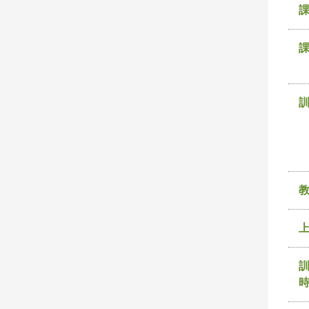
課
訓
時