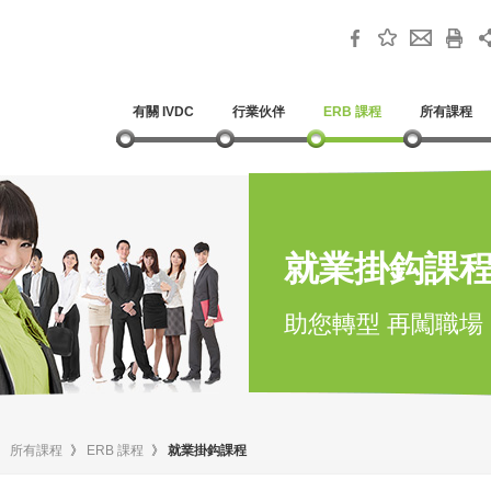
有關 IVDC
行業伙伴
ERB 課程
所有課程
就業掛鈎課
助您轉型 再闖職場
》
所有課程
》
ERB 課程
》
就業掛鈎課程