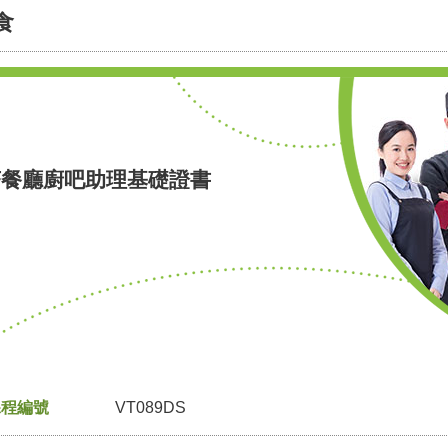
食
茶餐廳廚吧助理基礎證書
課程編號
VT089DS