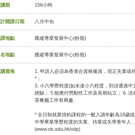
修讀期
156小時
預計開課日期
八月中旬
上課地點
匯縱專業發展中心(粉嶺)
報名地點
匯縱專業發展中心(粉嶺)
入讀資格
1. 申請人必須為香港合資格僱員，現正失業或待業
*；
3. 小六學歷程度(如未達小六程度，則須通過中文
經驗； 5 能應付勞動性工作及長期站立； 6. 須
茶餐廳工作有興趣。
* 全日制就業掛鈎課程的一般入讀年齡為18歲或
中學畢業學歷程度的失業、待業或失學青年人
(
www.vtc.edu.hk/vdp
)