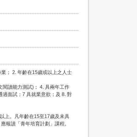
； 2. 年齡在15歲或以上之人士
閱讀能力測試)； 4. 具兩年工作
通過面試；7 具就業意欲；及 8. 對
以上。凡年齡在15至17歲及未具
，應報讀「青年培育計劃」課程。