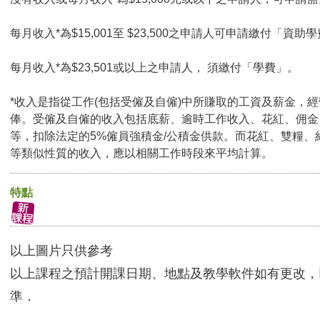
每月收入*為$15,001至 $23,500之申請人可申請繳付「資助學
每月收入*為$23,501或以上之申請人， 須繳付「學費」。
*收入是指從工作(包括受僱及自僱)中所賺取的工資及薪金，
俸。受僱及自僱的收入包括底薪、逾時工作收入、花紅、佣金
等，扣除法定的5%僱員強積金/公積金供款。而花紅、雙糧、
等類似性質的收入，應以相關工作時段來平均計算。
特點
以上圖片只供參考
以上課程之預計開課日期、地點及教學軟件如有更改，
準．