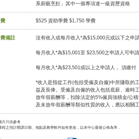
系廚藝烹飪」其中一個專項達一級資歷資格
學費
$525 資助學費 $1,750 學費
學費備註
沒有收入或每月收入*為$15,000元或以下之申
每月收入*為$15,001至 $23,500之申請人可
每月收入*為$23,501或以上之申請人， 須繳
*收入是指從工作(包括受僱及自僱)中所賺取的
益及長俸。受僱及自僱的收入包括底薪、逾時
放年假薪酬等，扣除法定的5%僱員強積金/公
及未放年假薪酬等類似性質的收入，應以相關
圖片只供參考
課程之預計開課日期、地點及教學軟件如有更改，以本中心最後公佈為準．