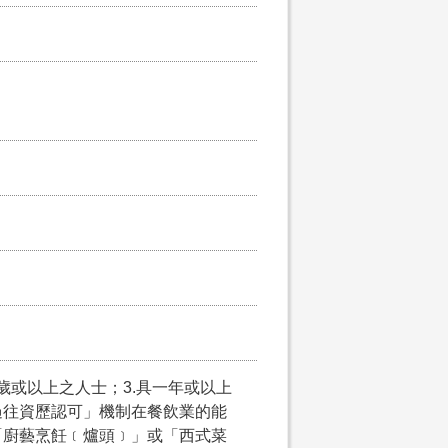
5歲或以上之人士；3.具一年或以上
過往資歷認可」機制在餐飲業的能
「廚藝烹飪﹝爐頭﹞」或「西式菜