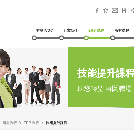
有關 IVDC
行業伙伴
ERB 課程
所有課程
技能提升課
助您轉型 再闖職場
》
所有課程
》
ERB 課程
》
技能提升課程