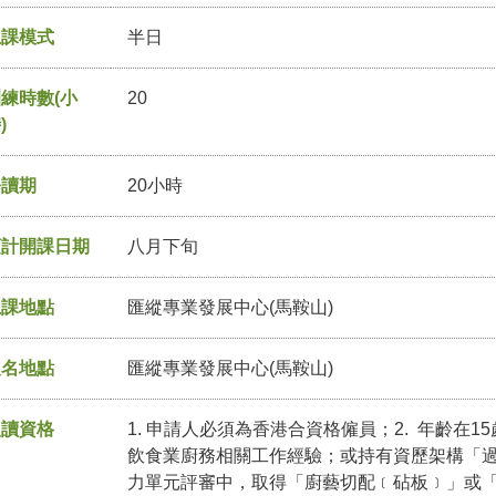
上課模式
半日
練時數(小
20
)
修讀期
20小時
預計開課日期
八月下旬
上課地點
匯縱專業發展中心(馬鞍山)
報名地點
匯縱專業發展中心(馬鞍山)
入讀資格
1. 申請人必須為香港合資格僱員；2. 年齡在1
飲食業廚務相關工作經驗；或持有資歷架構「
力單元評審中，取得「廚藝切配﹝砧板﹞」或