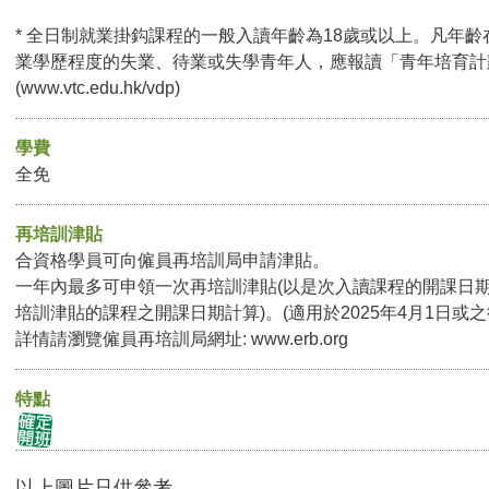
* 全日制就業掛鈎課程的一般入讀年齡為18歲或以上。凡年齡
業學歷程度的失業、待業或失學青年人，應報讀「青年培育計
(
www.vtc.edu.hk/vdp
)
學費
全免
再培訓津貼
合資格學員可向僱員再培訓局申請津貼。
一年內最多可申領一次再培訓津貼(以是次入讀課程的開課日
培訓津貼的課程之開課日期計算)。(適用於2025年4月1日或
詳情請瀏覽僱員再培訓局網址:
www.erb.org
特點
以上圖片只供參考