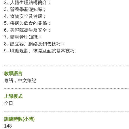
2. 人體生理結構簡介；
3. 營養學基礎知識；
4. 食物安全及健康；
5. 疾病與飲食的關係；
6. 美容院衞生及安全；
7. 體重管理知識；
8. 建立客戶網絡及銷售技巧；
9. 職涯規劃、求職及面試基本技巧。
教學語言
粵語，中文筆記
上課模式
全日
訓練時數(小時)
148