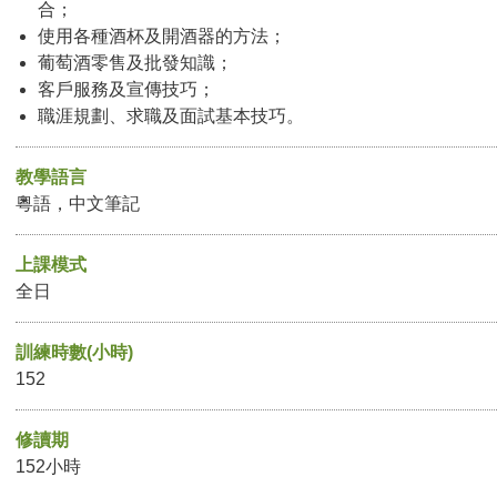
合；
使用各種酒杯及開酒器的方法；
葡萄酒零售及批發知識；
客戶服務及宣傳技巧；
職涯規劃、求職及面試基本技巧。
教學語言
粵語，中文筆記
上課模式
全日
訓練時數(小時)
152
修讀期
152小時