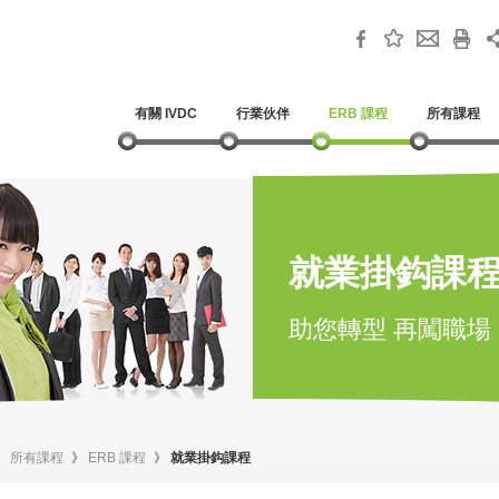
有關 IVDC
行業伙伴
ERB 課程
所有課程
就業掛鈎課
助您轉型 再闖職場
》
所有課程
》
ERB 課程
》
就業掛鈎課程