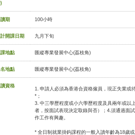
)
修讀期
100小時
預計開課日期
九月下旬
上課地點
匯縱專業發展中心(荔枝角)
報名地點
匯縱專業發展中心(荔枝角)
入讀資格
1. 申請人必須為香港合資格僱員，現正失業或待
*；
3. 中三學歷程度或小六學歷程度及具兩年或
者，按面試表現決定取錄與否）；4.須通過面試；5
作工作有興趣。
* 全日制就業掛鈎課程的一般入讀年齡為18歲或