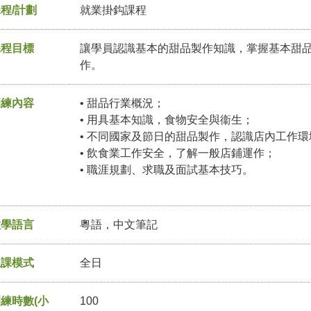
程/計劃
就業掛鈎課程
課程目標
讓學員認識基本的甜品製作知識，掌握基本甜
作。
訓練內容
• 甜品行業概況；
• 用具基本知識，食物安全與衞生；
• 不同國家及節日的甜品製作，認識店內工作
• 飲食業工作安全，了解一般店鋪運作；
• 職涯規劃、求職及面試基本技巧。
教學語言
粵語，中文筆記
上課模式
全日
練時數(小
100