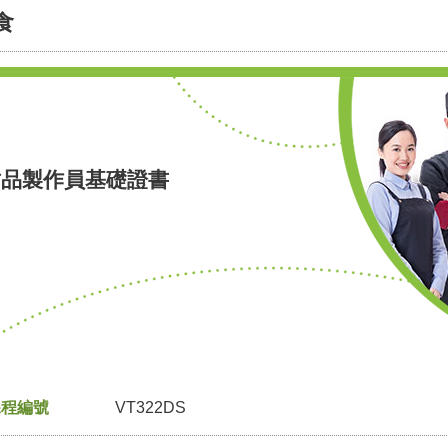
食
甜品製作員基礎證書
課程編號
VT322DS