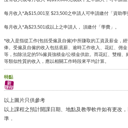
每月收入*為$15,001至 $23,500之申請人可申請繳付「資助學
每月收入*為$23,501或以上之申請人， 須繳付「學費」。
*收入是指從工作(包括受僱及自僱)中所賺取的工資及薪金，
俸。受僱及自僱的收入包括底薪、逾時工作收入、花紅、佣金
等，扣除法定的5%僱員強積金/公積金供款。而花紅、雙糧、
等類似性質的收入，應以相關工作時段來平均計算。
特點
以上圖片只供參考
以上課程之預計開課日期、地點及教學軟件如有更改，
準．