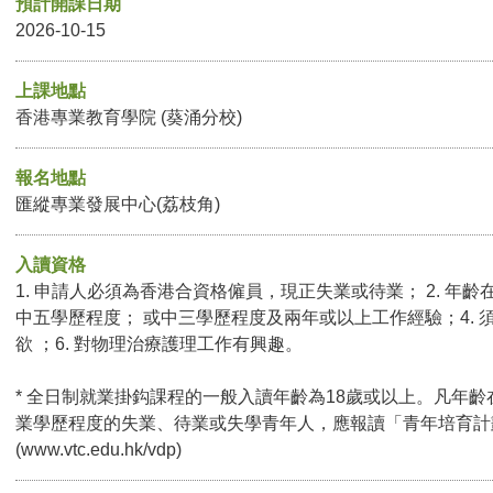
預計開課日期
2026-10-15
上課地點
香港專業教育學院 (葵涌分校)
報名地點
匯縱專業發展中心(荔枝角)
入讀資格
1. 申請人必須為香港合資格僱員，現正失業或待業； 2. 年齡在
中五學歷程度； 或中三學歷程度及兩年或以上工作經驗；4. 須
欲 ；6. 對物理治療護理工作有興趣。
* 全日制就業掛鈎課程的一般入讀年齡為18歲或以上。凡年齡
業學歷程度的失業、待業或失學青年人，應報讀「青年培育計
(
www.vtc.edu.hk/vdp
)