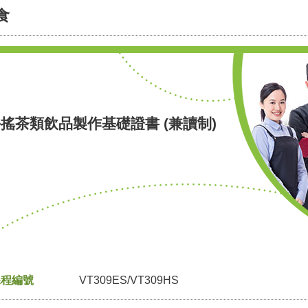
食
搖茶類飲品製作基礎證書 (兼讀制)
課程編號
VT309ES/VT309HS