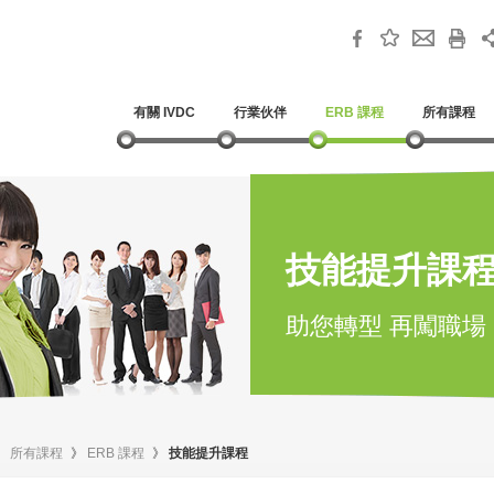
有關 IVDC
行業伙伴
ERB 課程
所有課程
技能提升課
助您轉型 再闖職場
》
所有課程
》
ERB 課程
》
技能提升課程