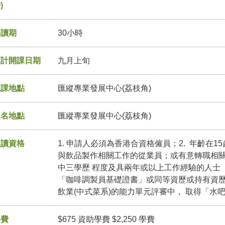
)
修讀期
30小時
預計開課日期
九月上旬
上課地點
匯縱專業發展中心(荔枝角)
報名地點
匯縱專業發展中心(荔枝角)
入讀資格
1. 申請人必須為香港合資格僱員；2. 年齡在1
與飲品製作相關工作的從業員；或有意轉職相關行
中三學歷 程度及具兩年或以上工作經驗的人士 
「咖啡調製員基礎證書」或同等資歷或持有資
飲業(中式菜系)的能力單元評審中， 取得「水
學費
$675 資助學費 $2,250 學費