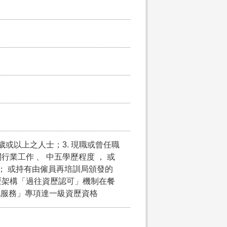
5歲或以上之人士；3. 現職或曾任職
業工作 、 中五學歷程度 ， 或
； 或持有由僱員再培訓局頒發的
歷架構「過往資歷認可」機制在餐
吧服務」專項達一級資歷資格