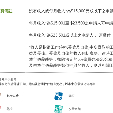
學費備註
沒有收入或每月收入*為$15,000元或以下之申
每月收入*為$15,001至 $23,500之申請人可
每月收入*為$23,501或以上之申請人， 須繳
*收入是指從工作(包括受僱及自僱)中所賺取的
益及長俸。受僱及自僱的收入包括底薪、逾時
放年假薪酬等，扣除法定的5%僱員強積金/公
及未放年假薪酬等類似性質的收入，應以相關
圖片只供參考
課程之預計開課日期、地點及教學軟件如有更改，以本中心最後公佈為準．
包考試費
獨家
熱推
少量名額