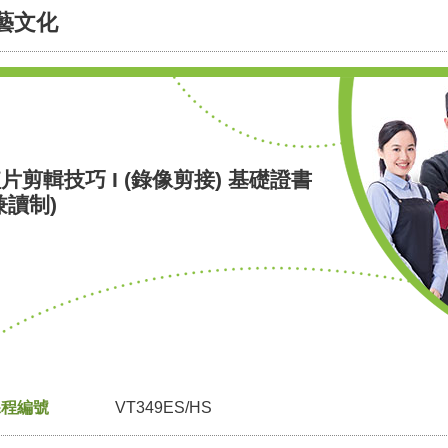
藝文化
片剪輯技巧 I (錄像剪接) 基礎證書
兼讀制)
課程編號
VT349ES/HS