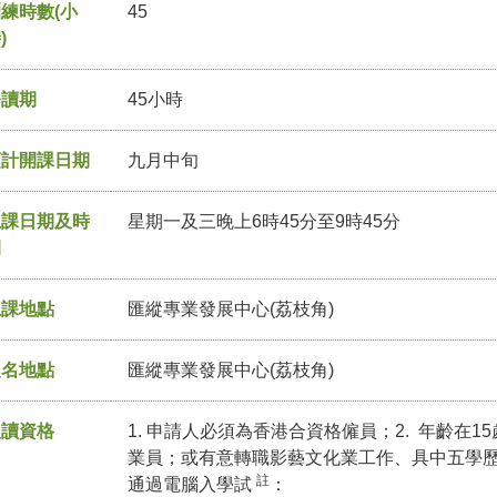
練時數(小
45
)
修讀期
45小時
預計開課日期
九月中旬
上課日期及時
星期一及三晚上6時45分至9時45分
間
上課地點
匯縱專業發展中心(荔枝角)
報名地點
匯縱專業發展中心(荔枝角)
入讀資格
1. 申請人必須為香港合資格僱員；2. 年齡在1
業員；或有意轉職影藝文化業工作、具中五學
註
通過電腦入學試
：