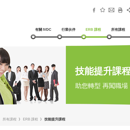
有關 IVDC
行業伙伴
ERB 課程
所有課程
技能提升課
助您轉型 再闖職場
》
所有課程
》
ERB 課程
》
技能提升課程