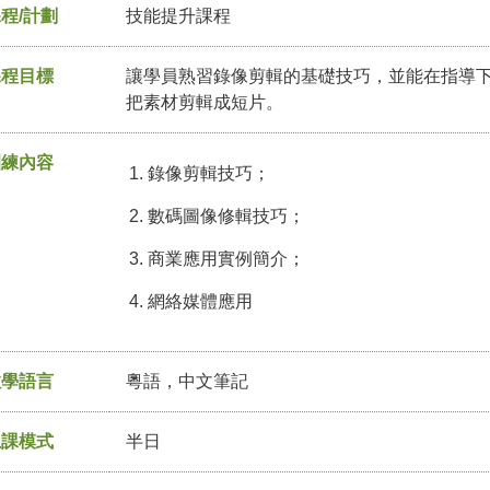
程/計劃
技能提升課程
課程目標
讓學員熟習錄像剪輯的基礎技巧，並能在指導
把素材剪輯成短片。
訓練內容
錄像剪輯技巧；
數碼圖像修輯技巧；
商業應用實例簡介；
網絡媒體應用
教學語言
粵語，中文筆記
上課模式
半日