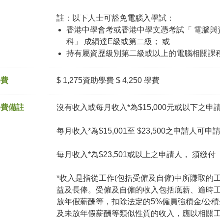
註：以下人士可豁免電腦入學試：
香港中學會考或香港中學文憑考試「 電腦與
科」 成績達E級或第二級； 或
持有屬資歷級別第二級或以上的電腦相關課
學費
$ 1,275資助學費 $ 4,250 學費
學費備註
沒有收入或每月收入*為$15,000元或以下之申
每月收入*為$15,001至 $23,500之申請人可
每月收入*為$23,501或以上之申請人， 須繳
*收入是指從工作(包括受僱及自僱)中所賺取的
益及長俸。受僱及自僱的收入包括底薪、逾時
放年假薪酬等，扣除法定的5%僱員強積金/公
及未放年假薪酬等類似性質的收入，應以相關