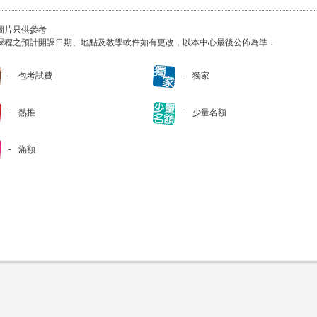
圖片只供參考
課程之預計開課日期、地點及教學軟件如有更改，以本中心最後公佈為準．
包考試費
獨家
熱推
少量名額
滿額