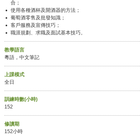
合；
使用各種酒杯及開酒器的方法；
葡萄酒零售及批發知識；
客戶服務及宣傳技巧；
職涯規劃、求職及面試基本技巧。
教學語言
粵語，中文筆記
上課模式
全日
訓練時數(小時)
152
修讀期
152小時