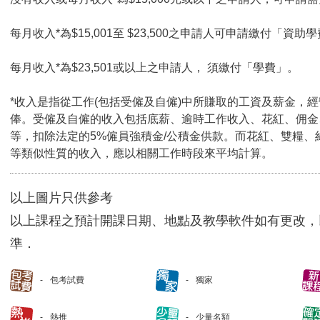
每月收入*為$15,001至 $23,500之申請人可申請繳付「資助學
每月收入*為$23,501或以上之申請人， 須繳付「學費」。
*收入是指從工作(包括受僱及自僱)中所賺取的工資及薪金，
俸。受僱及自僱的收入包括底薪、逾時工作收入、花紅、佣金
等，扣除法定的5%僱員強積金/公積金供款。而花紅、雙糧、
等類似性質的收入，應以相關工作時段來平均計算。
以上圖片只供參考
以上課程之預計開課日期、地點及教學軟件如有更改，
準．
包考試費
獨家
熱推
少量名額