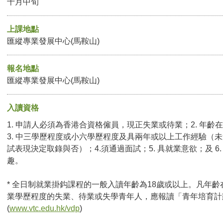
十月中旬
上課地點
匯縱專業發展中心(馬鞍山)
報名地點
匯縱專業發展中心(馬鞍山)
入讀資格
1. 申請人必須為香港合資格僱員，現正失業或待業；2. 年齡在
3. 中三學歷程度或小六學歷程度及具兩年或以上工作經驗（
試表現決定取錄與否）；4.須通過面試；5. 具就業意欲；及 6
趣。
* 全日制就業掛鈎課程的一般入讀年齡為18歲或以上。凡年齡
業學歷程度的失業、待業或失學青年人，應報讀「青年培育計
(
www.vtc.edu.hk/vdp
)