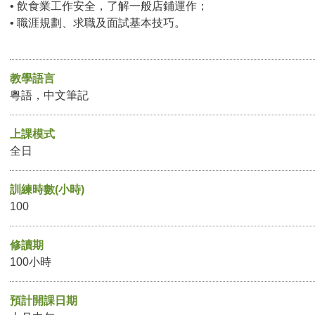
• 飲食業工作安全，了解一般店鋪運作；
• 職涯規劃、求職及面試基本技巧。
教學語言
粵語，中文筆記
上課模式
全日
訓練時數(小時)
100
修讀期
100小時
預計開課日期