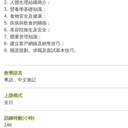
2. 人體生理結構簡介；
3. 營養學基礎知識；
4. 食物安全及健康；
5. 疾病與飲食的關係；
6. 美容院衞生及安全；
7. 體重管理知識；
8. 建立客戶網絡及銷售技巧；
9. 職涯規劃、求職及面試基本技巧。
教學語言
粵語，中文筆記
上課模式
全日
訓練時數(小時)
148