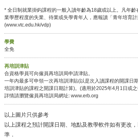
* 全日制就業掛鈎課程的一般入讀年齡為18歲或以上。凡年齡
業學歷程度的失業、待業或失學青年人，應報讀「青年培育計
(
www.vtc.edu.hk/vdp
)
學費
全免
再培訓津貼
合資格學員可向僱員再培訓局申請津貼。
一年內最多可申領一次再培訓津貼(以是次入讀課程的開課日
培訓津貼的課程之開課日期計算)。(適用於2025年4月1日或
詳情請瀏覽僱員再培訓局網址:
www.erb.org
以上圖片只供參考
以上課程之預計開課日期、地點及教學軟件如有更改，
準．