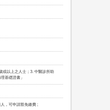
5歲或以上之人士；3. 中醫診所助
助理基礎證書」
請人，可申請豁免繳費 ;