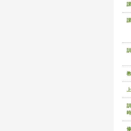
課
訓
時