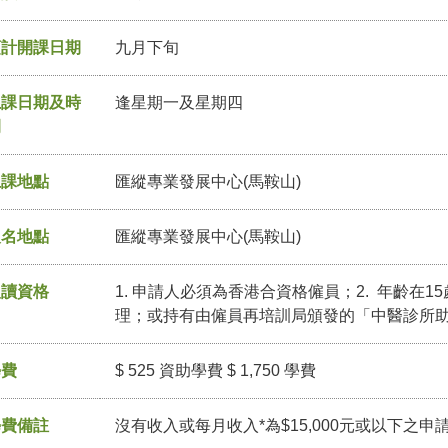
預計開課日期
九月下旬
上課日期及時
逢星期一及星期四
間
上課地點
匯縱專業發展中心(馬鞍山)
報名地點
匯縱專業發展中心(馬鞍山)
入讀資格
1. 申請人必須為香港合資格僱員；2. 年齡在1
理；或持有由僱員再培訓局頒發的「中醫診所
學費
$ 525 資助學費 $ 1,750 學費
學費備註
沒有收入或每月收入*為$15,000元或以下之申