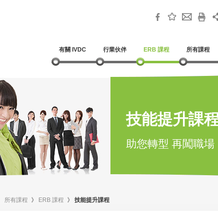
有關 IVDC
行業伙伴
ERB 課程
所有課程
技能提升課
助您轉型 再闖職場
》
所有課程
》
ERB 課程
》
技能提升課程