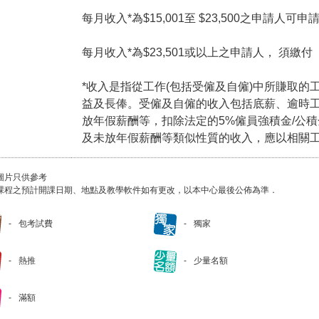
每月收入*為$15,001至 $23,500之申請人可
每月收入*為$23,501或以上之申請人， 須繳
*收入是指從工作(包括受僱及自僱)中所賺取的
益及長俸。受僱及自僱的收入包括底薪、逾時
放年假薪酬等，扣除法定的5%僱員強積金/公
及未放年假薪酬等類似性質的收入，應以相關
圖片只供參考
課程之預計開課日期、地點及教學軟件如有更改，以本中心最後公佈為準．
包考試費
獨家
熱推
少量名額
滿額