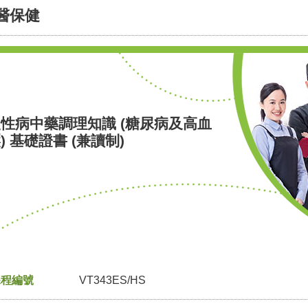
醫保健
性病中藥調理知識 (糖尿病及高血
) 基礎證書 (兼讀制)
課程編號
VT343ES/HS