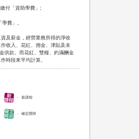
申請繳付「資助學費」;
付「學費」。
工資及薪金，經營業務所得的淨收
工作收入、花紅、佣金、津貼及未
積金供款。而花紅、雙糧、約滿酬金
工作時段來平均計算。
新課程
確定開班