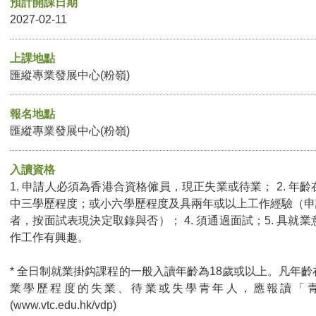
預計開課日期
2027-02-11
上課地點
匯縱專業發展中心(粉嶺)
報名地點
匯縱專業發展中心(粉嶺)
入讀資格
1. 申請人必須為香港合資格僱員，現正失業或待業； 2. 年齡在
中三學歷程度；或小六學歷程度及具兩年或以上工作經驗（申
者，按面試表現決定取錄與否）； 4. 須通過面試；5. 具就業意
作工作有興趣。
* 全日制就業掛鈎課程的一般入讀年齡為18歲或以上。凡年齡
業學歷程度的失業、待業或失學青年人，應報讀「
(
www.vtc.edu.hk/vdp
)