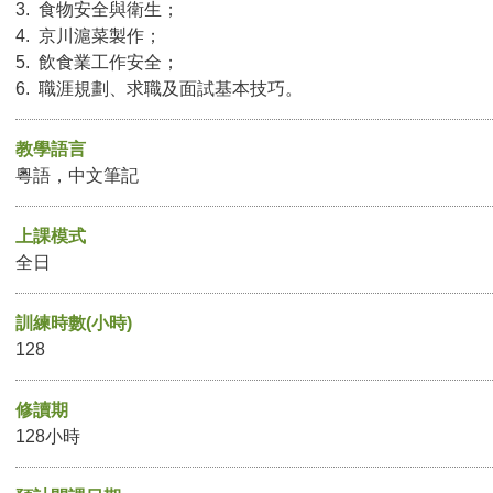
3. 食物安全與衛生；
4. 京川滬菜製作；
5. 飲食業工作安全；
6. 職涯規劃、求職及面試基本技巧。
教學語言
粵語，中文筆記
上課模式
全日
訓練時數(小時)
128
修讀期
128小時