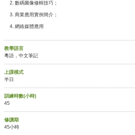
數碼圖像修輯技巧；
商業應用實例簡介；
網絡媒體應用
教學語言
粵語，中文筆記
上課模式
半日
訓練時數(小時)
45
修讀期
45小時