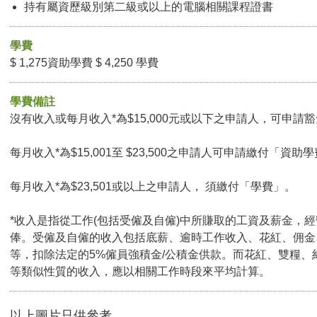
持有屬資歷級別第二級或以上的電腦相關課程證書
學費
$ 1,275資助學費 $ 4,250 學費
學費備註
沒有收入或每月收入*為$15,000元或以下之申請人，可申請豁免
每月收入*為$15,001至 $23,500之申請人可申請繳付「資助學
每月收入*為$23,501或以上之申請人， 須繳付「學費」。
*收入是指從工作(包括受僱及自僱)中所賺取的工資及薪金，
俸。受僱及自僱的收入包括底薪、逾時工作收入、花紅、佣金
等，扣除法定的5%僱員強積金/公積金供款。而花紅、雙糧、
等類似性質的收入，應以相關工作時段來平均計算。
以上圖片只供參考