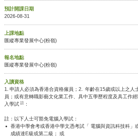
預計開課日期
2026-08-31
上課地點
匯縱專業發展中心(粉嶺)
報名地點
匯縱專業發展中心(粉嶺)
入讀資格
1. 申請人必須為香港合資格僱員；2. 年齡在15歲或以上之人
員；或有意轉職影藝文化業工作、具中五學歷程度及具工作經
註
入學試
：
註：以下人士可豁免電腦入學試：
香港中學會考或香港中學文憑考試「 電腦與資訊科技科」
成績達E級或第二級； 或