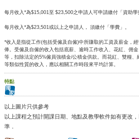
每月收入*為$15,001至 $23,500之申請人可申請繳付「資助學
每月收入*為$23,501或以上之申請人， 須繳付「學費」。
*收入是指從工作(包括受僱及自僱)中所賺取的工資及薪金，
俸。受僱及自僱的收入包括底薪、逾時工作收入、花紅、佣金
等，扣除法定的5%僱員強積金/公積金供款。而花紅、雙糧、
等類似性質的收入，應以相關工作時段來平均計算。
特點
以上圖片只供參考
以上課程之預計開課日期、地點及教學軟件如有更改，
準．