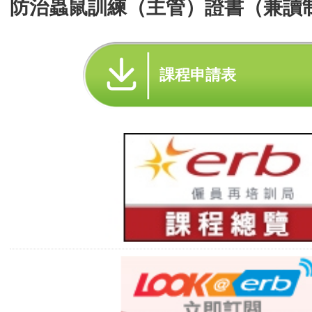
防治蟲鼠訓練（主管）證書（兼讀
課程申請表