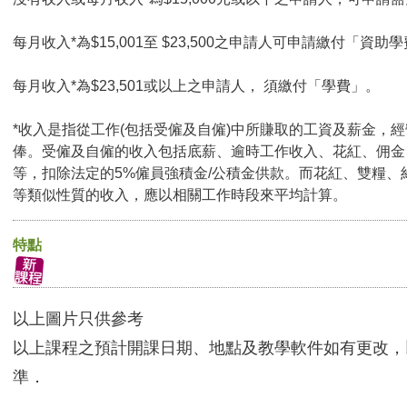
每月收入*為$15,001至 $23,500之申請人可申請繳付「資助學
每月收入*為$23,501或以上之申請人， 須繳付「學費」。
*收入是指從工作(包括受僱及自僱)中所賺取的工資及薪金，
俸。受僱及自僱的收入包括底薪、逾時工作收入、花紅、佣金
等，扣除法定的5%僱員強積金/公積金供款。而花紅、雙糧、
等類似性質的收入，應以相關工作時段來平均計算。
特點
以上圖片只供參考
以上課程之預計開課日期、地點及教學軟件如有更改，
準．