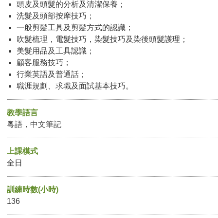
頭皮及頭髮的分析及清潔保養；
洗髮及頭部按摩技巧；
一般剪髮工具及剪髮方式的認識；
吹髮梳理，電髮技巧，染髮技巧及染後頭髮護理；
美髮用品及工具認識；
顧客服務技巧；
行業英語及普通話；
職涯規劃、求職及面試基本技巧。
教學語言
粵語，中文筆記
上課模式
全日
訓練時數(小時)
136