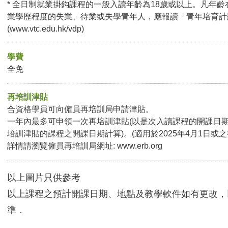
* 全日制就業掛鈎課程的一般入讀年齡為18歲或以上。凡年齡
業學歷程度的失業、待業或失學青年人，應報讀「青年培育計
(
www.vtc.edu.hk/vdp
)
學費
全免
再培訓津貼
合資格學員可向僱員再培訓局申請津貼。
一年內最多可申領一次再培訓津貼(以是次入讀課程的開課日
培訓津貼的課程之開課日期計算)。(適用於2025年4月1日或
詳情請瀏覽僱員再培訓局網址:
www.erb.org
以上圖片只供參考
以上課程之預計開課日期、地點及教學軟件如有更改，
準．