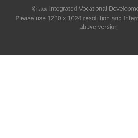
©
Integrated Vocational Developm
2026
Please use 1280 x 1024 resolution and Intern
above version