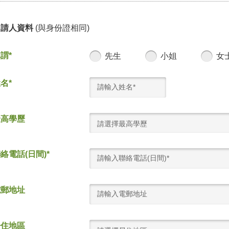
申請人資料
(與身份證相同)
謂*
先生
小姐
女
名*
最高學歷
請選擇最高學歷
絡電話(日間)*
電郵地址
居住地區