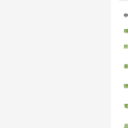
稱
姓
聯