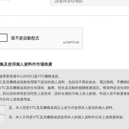
請選擇居住地區
集及使用個人資料作市場推廣
縱專業發展中心(IVDC)是VTC機構成員。
TC及其機構成員擬使用閣下提供的個人資料，包括但不限於姓名、電話號碼、手機號
VTC及其機構成員的任何課程、服務、招生及活動的相關推廣資訊。惟我們必須先得
，所以請你表明是否同意上述安排，請於合適的方格上加上剔號。申請人若不剔選會被視
作任何上述推廣用途。
是。本人同意VTC及其機構成員以上述方式使用本人提供的個人資料。
否。本人不同意VTC及其機構成員使用本人的個人資料作任何上述推廣用途。