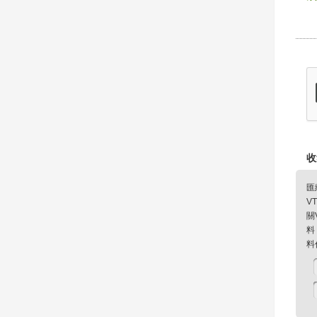
收
匯
V
關
料
料