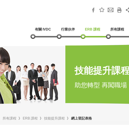
有關 IVDC
行業伙伴
ERB 課程
所有課程
技能提升課
助您轉型 再闖職場
》
所有課程
》
ERB 課程
》
技能提升課程
》
網上登記表格