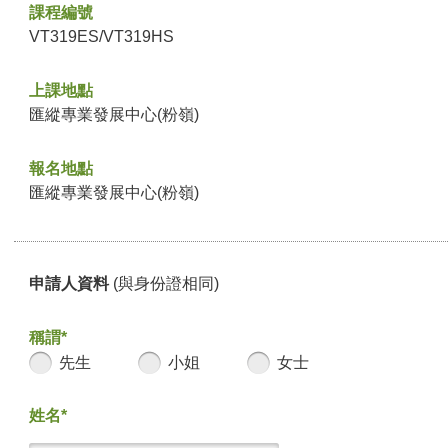
課程編號
VT319ES/VT319HS
上課地點
匯縱專業發展中心(粉嶺)
報名地點
匯縱專業發展中心(粉嶺)
申請人資料
(與身份證相同)
稱謂*
先生
小姐
女士
姓名*