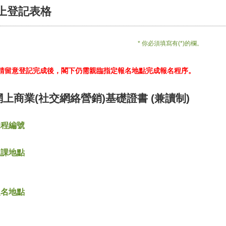
上登記表格
* 你必須填寫有(*)的欄。
*請留意登記完成後，閣下仍需親臨指定報名地點完成報名程序。
網上商業(社交網絡營銷)基礎證書 (兼讀制)
課程編號
上課地點
報名地點