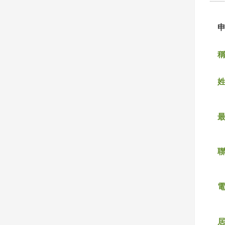
稱
姓
聯