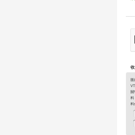
收
匯
V
關
料
料