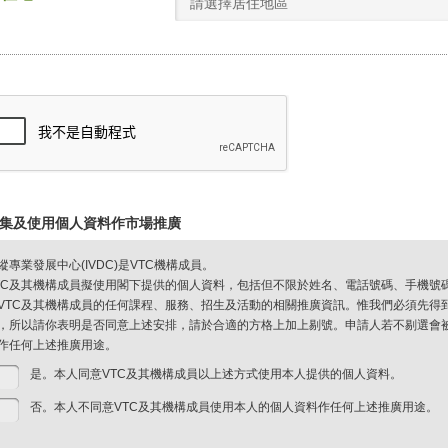
請選擇居住地區
集及使用個人資料作市場推廣
縱專業發展中心(IVDC)是VTC機構成員。
TC及其機構成員擬使用閣下提供的個人資料，包括但不限於姓名、電話號碼、手機號
VTC及其機構成員的任何課程、服務、招生及活動的相關推廣資訊。惟我們必須先得
，所以請你表明是否同意上述安排，請於合適的方格上加上剔號。申請人若不剔選會被視
作任何上述推廣用途。
是。本人同意VTC及其機構成員以上述方式使用本人提供的個人資料。
否。本人不同意VTC及其機構成員使用本人的個人資料作任何上述推廣用途。