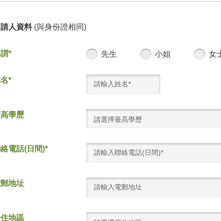
申請人資料
(與身份證相同)
謂*
先生
小姐
女
名*
最高學歷
請選擇最高學歷
絡電話(日間)*
電郵地址
居住地區