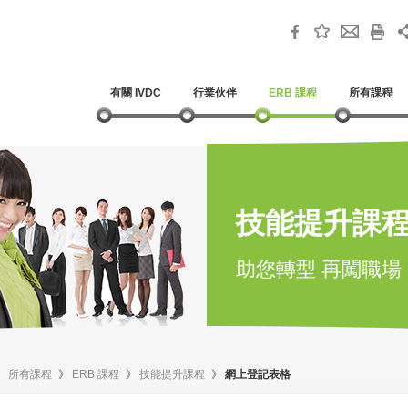
有關 IVDC
行業伙伴
ERB 課程
所有課程
技能提升課
助您轉型 再闖職場
》
所有課程
》
ERB 課程
》
技能提升課程
》
網上登記表格