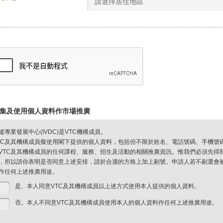
請選擇居住地區
集及使用個人資料作市場推廣
縱專業發展中心(IVDC)是VTC機構成員。
TC及其機構成員擬使用閣下提供的個人資料，包括但不限於姓名、電話號碼、手機號
VTC及其機構成員的任何課程、服務、招生及活動的相關推廣資訊。惟我們必須先得
，所以請你表明是否同意上述安排，請於合適的方格上加上剔號。申請人若不剔選會被視
作任何上述推廣用途。
是。本人同意VTC及其機構成員以上述方式使用本人提供的個人資料。
否。本人不同意VTC及其機構成員使用本人的個人資料作任何上述推廣用途。