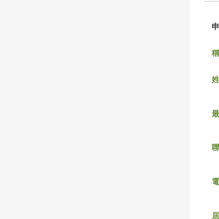
稱
姓
聯