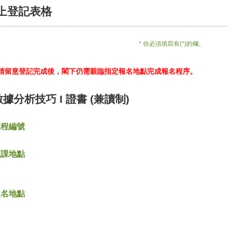
上登記表格
* 你必須填寫有(*)的欄。
*請留意登記完成後，閣下仍需親臨指定報名地點完成報名程序。
數據分析技巧 I 證書 (兼讀制)
課程編號
上課地點
報名地點