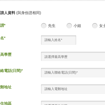
申請人資料
(與身份證相同)
謂*
先生
小姐
女
名*
最高學歷
請選擇最高學歷
絡電話(日間)*
電郵地址
居住地區