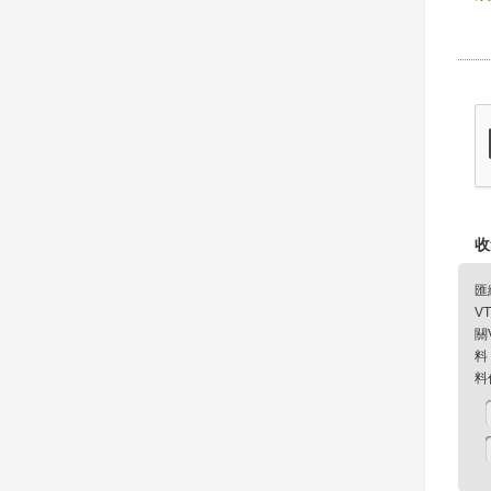
收
匯
V
關
料
料