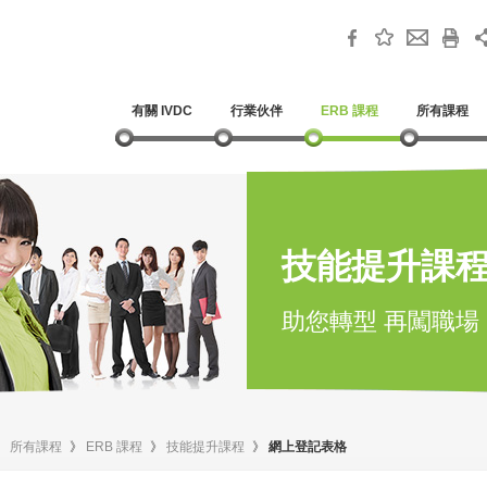
有關 IVDC
行業伙伴
ERB 課程
所有課程
技能提升課
助您轉型 再闖職場
》
所有課程
》
ERB 課程
》
技能提升課程
》
網上登記表格