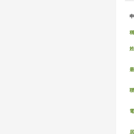
稱
姓
聯