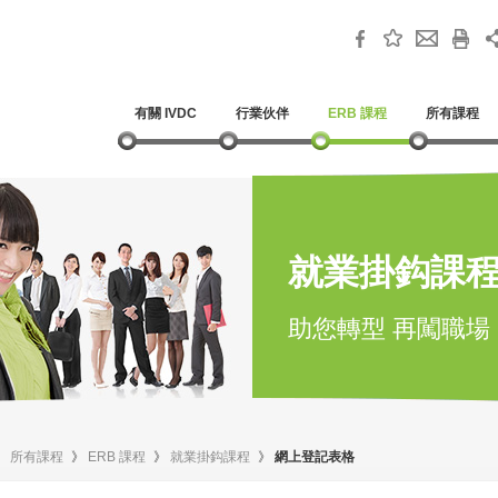
有關 IVDC
行業伙伴
ERB 課程
所有課程
就業掛鈎課
助您轉型 再闖職場
》
所有課程
》
ERB 課程
》
就業掛鈎課程
》
網上登記表格