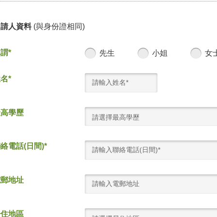
申請人資料
(與身份證相同)
謂*
先生
小姐
女
名*
最高學歷
請選擇最高學歷
絡電話(日間)*
電郵地址
居住地區