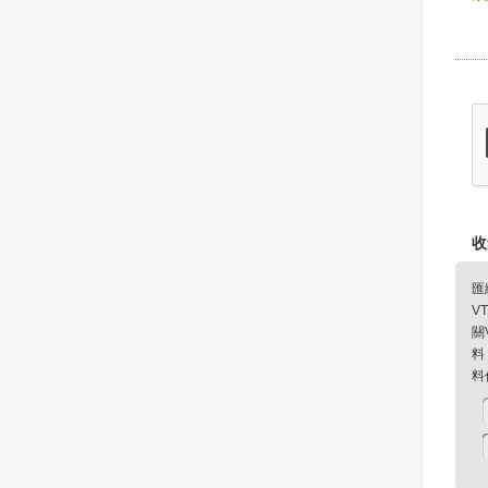
收
匯
V
關
料
料