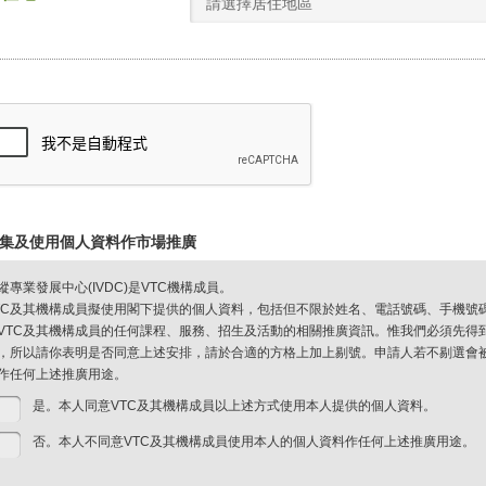
請選擇居住地區
集及使用個人資料作市場推廣
縱專業發展中心(IVDC)是VTC機構成員。
TC及其機構成員擬使用閣下提供的個人資料，包括但不限於姓名、電話號碼、手機號
VTC及其機構成員的任何課程、服務、招生及活動的相關推廣資訊。惟我們必須先得
，所以請你表明是否同意上述安排，請於合適的方格上加上剔號。申請人若不剔選會被視
作任何上述推廣用途。
是。本人同意VTC及其機構成員以上述方式使用本人提供的個人資料。
否。本人不同意VTC及其機構成員使用本人的個人資料作任何上述推廣用途。