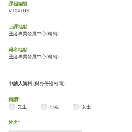
課程編號
VT047DS
上課地點
匯縱專業發展中心(粉嶺)
報名地點
匯縱專業發展中心(粉嶺)
申請人資料
(與身份證相同)
稱謂*
先生
小姐
女士
姓名*