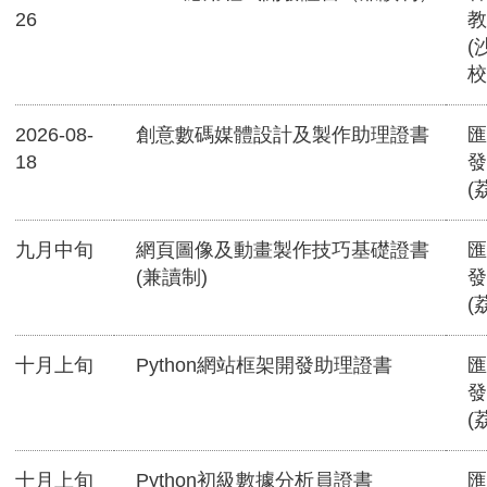
26
教
(
校
2026-08-
創意數碼媒體設計及製作助理證書
匯
18
發
(
九月中旬
網頁圖像及動畫製作技巧基礎證書
匯
(兼讀制)
發
(
十月上旬
Python網站框架開發助理證書
匯
發
(
十月上旬
Python初級數據分析員證書
匯