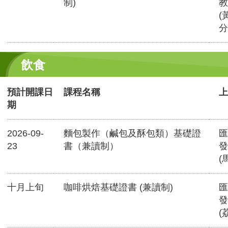
制)
教
(
分
飲食
預計開課日
課程名稱
上
期
2026-09-
麵包製作（鹹包及酥包類）基礎證
匯
23
書（兼讀制）
發
(
十月上旬
咖啡烘焙基礎證書 (兼讀制)
匯
發
(