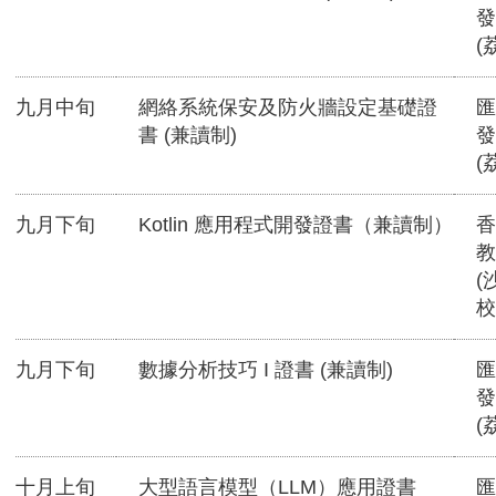
發
(
九月中旬
網絡系統保安及防火牆設定基礎證
匯
書 (兼讀制)
發
(
九月下旬
Kotlin 應用程式開發證書（兼讀制）
香
教
(
校
九月下旬
數據分析技巧 I 證書 (兼讀制)
匯
發
(
十月上旬
大型語言模型（LLM）應用證書
匯