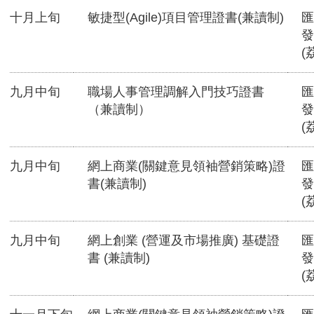
十月上旬
敏捷型(Agile)項目管理證書(兼讀制)
匯
發
(
九月中旬
職場人事管理調解入門技巧證書
匯
（兼讀制）
發
(
九月中旬
網上商業(關鍵意見領袖營銷策略)證
匯
書(兼讀制)
發
(
九月中旬
網上創業 (營運及市場推廣) 基礎證
匯
書 (兼讀制)
發
(