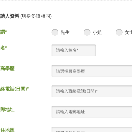
申請人資料
(與身份證相同)
謂*
先生
小姐
女
名*
最高學歷
請選擇最高學歷
絡電話(日間)*
電郵地址
居住地區