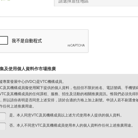
請選擇居住地區
集及使用個人資料作市場推廣
縱專業發展中心(IVDC)是VTC機構成員。
TC及其機構成員擬使用閣下提供的個人資料，包括但不限於姓名、電話號碼、手機號
VTC及其機構成員的任何課程、服務、招生及活動的相關推廣資訊。惟我們必須先得
，所以請你表明是否同意上述安排，請於合適的方格上加上剔號。申請人若不剔選會被視
作任何上述推廣用途。
是。本人同意VTC及其機構成員以上述方式使用本人提供的個人資料。
否。本人不同意VTC及其機構成員使用本人的個人資料作任何上述推廣用途。