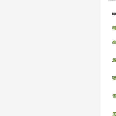
稱
姓
聯