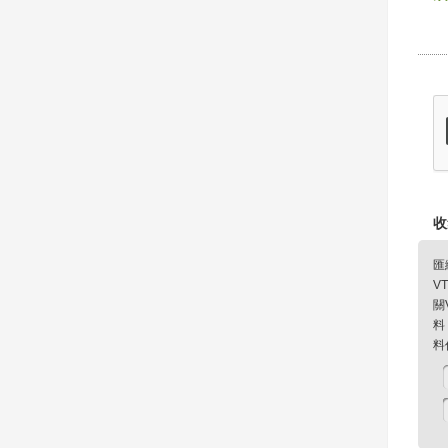
收
匯
V
關
料
料