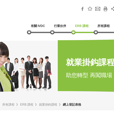
有關 IVDC
行業伙伴
ERB 課程
所有課程
就業掛鈎課
助您轉型 再闖職場
》
所有課程
》
ERB 課程
》
就業掛鈎課程
》
網上登記表格