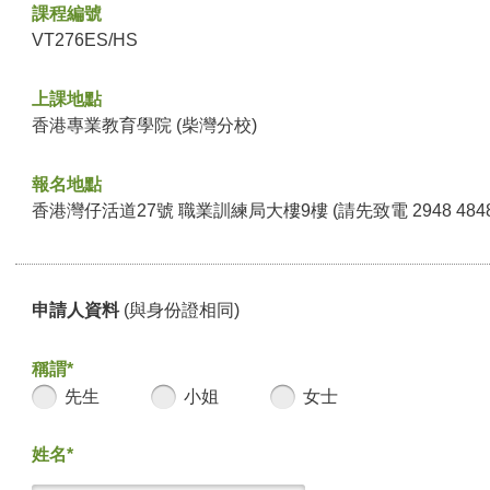
課程編號
VT276ES/HS
上課地點
香港專業教育學院 (柴灣分校)
報名地點
香港灣仔活道27號 職業訓練局大樓9樓 (請先致電 2948 48
申請人資料
(與身份證相同)
稱謂*
先生
小姐
女士
姓名*