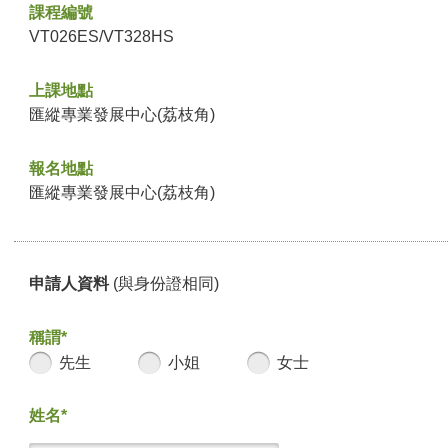
課程編號
VT026ES/VT328HS
上課地點
匯縱專業發展中心(荔枝角)
報名地點
匯縱專業發展中心(荔枝角)
申請人資料
(與身份證相同)
稱謂*
先生
小姐
女士
姓名*