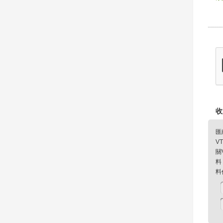
收
匯
V
關
料
料