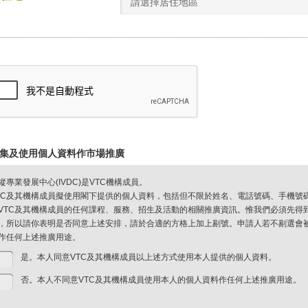
請選擇居住地區
集及使用個人資料作市場推廣
縱專業發展中心(IVDC)是VTC機構成員。
TC及其機構成員擬使用閣下提供的個人資料，包括但不限於姓名、電話號碼、手機號
VTC及其機構成員的任何課程、服務、招生及活動的相關推廣資訊。惟我們必須先得
，所以請你表明是否同意上述安排，請於合適的方格上加上剔號。申請人若不剔選會被視
作任何上述推廣用途。
是。本人同意VTC及其機構成員以上述方式使用本人提供的個人資料。
否。本人不同意VTC及其機構成員使用本人的個人資料作任何上述推廣用途。