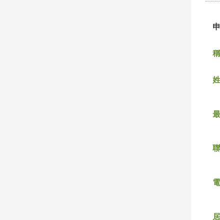
稱
姓
聯