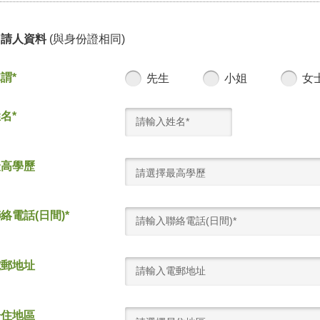
申請人資料
(與身份證相同)
謂*
先生
小姐
女
名*
最高學歷
請選擇最高學歷
絡電話(日間)*
電郵地址
居住地區