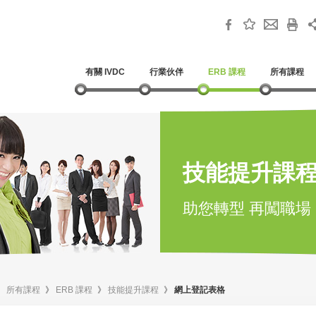
有關 IVDC
行業伙伴
ERB 課程
所有課程
技能提升課
助您轉型 再闖職場
》
所有課程
》
ERB 課程
》
技能提升課程
》
網上登記表格